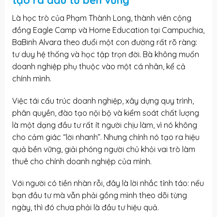
Là học trò của Phạm Thành Long, thành viên cộng
đồng Eagle Camp và Home Education tại Campuchia,
BaBinh Alvara theo đuổi một con đường rất rõ ràng:
tư duy hệ thống và học tập trọn đời. Bà không muốn
doanh nghiệp phụ thuộc vào một cá nhân, kể cả
chính mình.
Việc tái cấu trúc doanh nghiệp, xây dựng quy trình,
phân quyền, đào tạo nội bộ và kiểm soát chất lượng
là một dạng đầu tư rất ít người chịu làm, vì nó không
cho cảm giác “lời nhanh”. Nhưng chính nó tạo ra hiệu
quả bền vững, giải phóng người chủ khỏi vai trò làm
thuê cho chính doanh nghiệp của mình.
Với người có tiền nhàn rỗi, đây là lời nhắc tỉnh táo: nếu
bạn đầu tư mà vẫn phải gồng mình theo dõi từng
ngày, thì đó chưa phải là đầu tư hiệu quả.