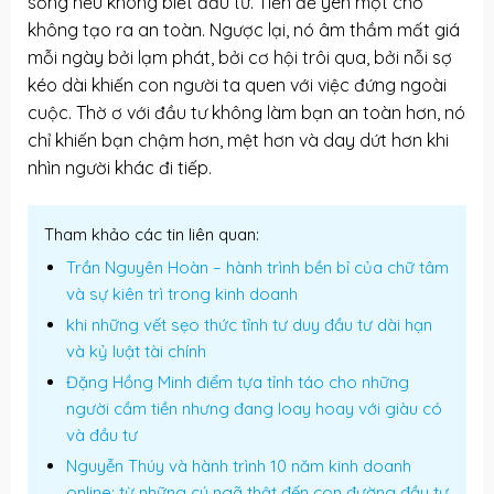
sống nếu không biết đầu tư. Tiền để yên một chỗ
không tạo ra an toàn. Ngược lại, nó âm thầm mất giá
mỗi ngày bởi lạm phát, bởi cơ hội trôi qua, bởi nỗi sợ
kéo dài khiến con người ta quen với việc đứng ngoài
cuộc. Thờ ơ với đầu tư không làm bạn an toàn hơn, nó
chỉ khiến bạn chậm hơn, mệt hơn và day dứt hơn khi
nhìn người khác đi tiếp.
Tham khảo các tin liên quan:
Trần Nguyên Hoàn – hành trình bền bỉ của chữ tâm
và sự kiên trì trong kinh doanh
khi những vết sẹo thức tỉnh tư duy đầu tư dài hạn
và kỷ luật tài chính
Đặng Hồng Minh điểm tựa tỉnh táo cho những
người cầm tiền nhưng đang loay hoay với giàu có
và đầu tư
Nguyễn Thúy và hành trình 10 năm kinh doanh
online: từ những cú ngã thật đến con đường đầu tư