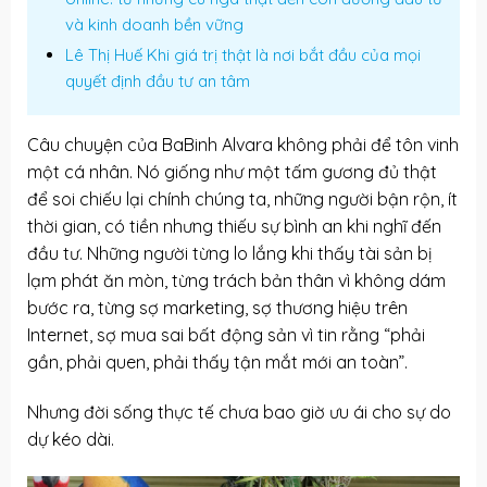
và kinh doanh bền vững
Lê Thị Huế Khi giá trị thật là nơi bắt đầu của mọi
quyết định đầu tư an tâm
Câu chuyện của BaBinh Alvara không phải để tôn vinh
một cá nhân. Nó giống như một tấm gương đủ thật
để soi chiếu lại chính chúng ta, những người bận rộn, ít
thời gian, có tiền nhưng thiếu sự bình an khi nghĩ đến
đầu tư. Những người từng lo lắng khi thấy tài sản bị
lạm phát ăn mòn, từng trách bản thân vì không dám
bước ra, từng sợ marketing, sợ thương hiệu trên
Internet, sợ mua sai bất động sản vì tin rằng “phải
gần, phải quen, phải thấy tận mắt mới an toàn”.
Nhưng đời sống thực tế chưa bao giờ ưu ái cho sự do
dự kéo dài.