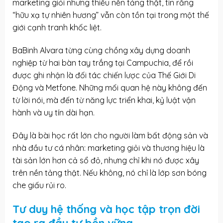
marketing giỏi nhưng thiếu nền tảng thật, tin rằng
“hữu xạ tự nhiên hương” vẫn còn tồn tại trong một thế
giới cạnh tranh khốc liệt.
BaBinh Alvara từng cùng chồng xây dựng doanh
nghiệp từ hai bàn tay trắng tại Campuchia, để rồi
được ghi nhận là đối tác chiến lược của Thế Giới Di
Động và Metfone. Những mối quan hệ này không đến
từ lời nói, mà đến từ năng lực triển khai, kỷ luật vận
hành và uy tín dài hạn.
Đây là bài học rất lớn cho người làm bất động sản và
nhà đầu tư cá nhân: marketing giỏi và thương hiệu là
tài sản lớn hơn cả sổ đỏ, nhưng chỉ khi nó được xây
trên nền tảng thật. Nếu không, nó chỉ là lớp sơn bóng
che giấu rủi ro.
Tư duy hệ thống và học tập trọn đời
tạo ra đầu tư bền vững