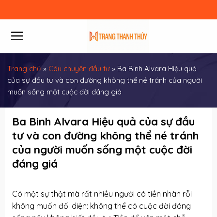
Skip
to
content
Trang chủ
»
Câu chuyện đầu tư
»
Ba Binh Alvara Hiệu quả
của sự đầu tư và con đường không thể né tránh của người
muốn sống một cuộc đời đáng giá
Ba Binh Alvara Hiệu quả của sự đầu
tư và con đường không thể né tránh
của người muốn sống một cuộc đời
đáng giá
Có một sự thật mà rất nhiều người có tiền nhàn rỗi
không muốn đối diện: không thể có cuộc đời đáng