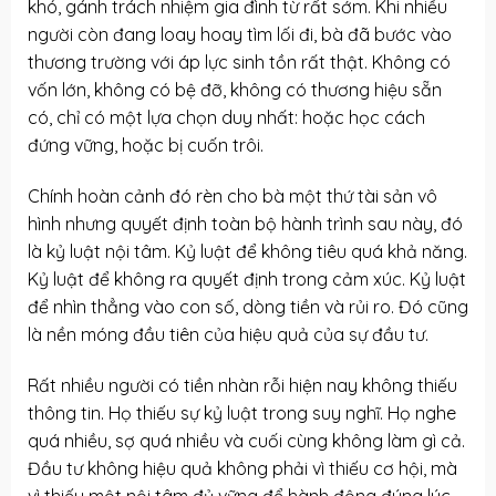
khó, gánh trách nhiệm gia đình từ rất sớm. Khi nhiều
người còn đang loay hoay tìm lối đi, bà đã bước vào
thương trường với áp lực sinh tồn rất thật. Không có
vốn lớn, không có bệ đỡ, không có thương hiệu sẵn
có, chỉ có một lựa chọn duy nhất: hoặc học cách
đứng vững, hoặc bị cuốn trôi.
Chính hoàn cảnh đó rèn cho bà một thứ tài sản vô
hình nhưng quyết định toàn bộ hành trình sau này, đó
là kỷ luật nội tâm. Kỷ luật để không tiêu quá khả năng.
Kỷ luật để không ra quyết định trong cảm xúc. Kỷ luật
để nhìn thẳng vào con số, dòng tiền và rủi ro. Đó cũng
là nền móng đầu tiên của hiệu quả của sự đầu tư.
Rất nhiều người có tiền nhàn rỗi hiện nay không thiếu
thông tin. Họ thiếu sự kỷ luật trong suy nghĩ. Họ nghe
quá nhiều, sợ quá nhiều và cuối cùng không làm gì cả.
Đầu tư không hiệu quả
không phải vì thiếu cơ hội, mà
vì thiếu một nội tâm đủ vững để hành động đúng lúc.