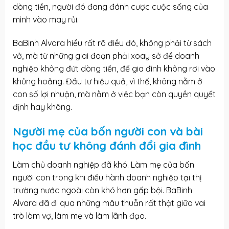
dòng tiền, người đó đang đánh cược cuộc sống của
mình vào may rủi.
BaBinh Alvara hiểu rất rõ điều đó, không phải từ sách
vở, mà từ những giai đoạn phải xoay sở để doanh
nghiệp không đứt dòng tiền, để gia đình không rơi vào
khủng hoảng. Đầu tư hiệu quả, vì thế, không nằm ở
con số lợi nhuận, mà nằm ở việc bạn còn quyền quyết
định hay không.
Người mẹ của bốn người con và bài
học đầu tư không đánh đổi gia đình
Làm chủ doanh nghiệp đã khó. Làm mẹ của bốn
người con trong khi điều hành doanh nghiệp tại thị
trường nước ngoài còn khó hơn gấp bội. BaBinh
Alvara đã đi qua những mâu thuẫn rất thật giữa vai
trò làm vợ, làm mẹ và làm lãnh đạo.