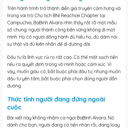
Trên hành trình trở thành diễn giả truyền cảm hứng và
trong vai trò Chủ tịch BNI Reachsei Chapter tại
Campuchia, BaBinh Alvara nhìn thấy rất rõ một mẫu
số chung: người thành công bền vững không đi một
mình. Họ có người đồng hành đủ hiểu họ, đủ dám nói
sự thật và đủ kiên nhẫn để đi đường dài.
Đầu tư là lĩnh vực rủi ro rất cao. Có thể mất sạch tiền
nếu ra quyết định trong vô minh hoặc cảm xúc. Vì
vậy, muốn giàu có, bắt buộc phải đầu tư, nhưng muốn
đầu tư yên tâm, bắt buộc phải chọn đúng người dẫn
đường.
Thức tỉnh người đang đứng ngoài
cuộc
Bài viết này không nhằm ca ngợi BaBinh Alvara. Nó
dành cho bạn, người đang có tiền nhàn rỗi, đang loay