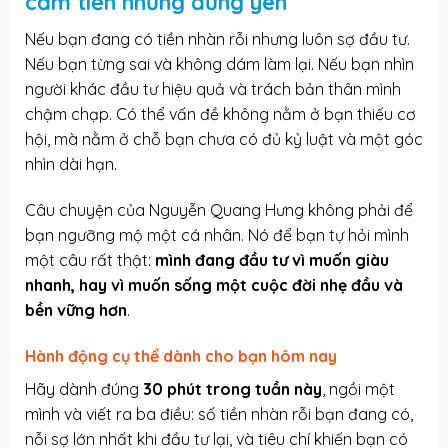
cầm tiền nhưng đứng yên
Nếu bạn đang có tiền nhàn rỗi nhưng luôn sợ đầu tư.
Nếu bạn từng sai và không dám làm lại. Nếu bạn nhìn
người khác đầu tư hiệu quả và trách bản thân mình
chậm chạp. Có thể vấn đề không nằm ở bạn thiếu cơ
hội, mà nằm ở chỗ bạn chưa có đủ kỷ luật và một góc
nhìn dài hạn.
Câu chuyện của Nguyễn Quang Hưng không phải để
bạn ngưỡng mộ một cá nhân. Nó để bạn tự hỏi mình
một câu rất thật:
mình đang đầu tư vì muốn giàu
nhanh, hay vì muốn sống một cuộc đời nhẹ đầu và
bền vững hơn
.
Hành động cụ thể dành cho bạn hôm nay
Hãy dành đúng
30 phút trong tuần này
, ngồi một
mình và viết ra ba điều: số tiền nhàn rỗi bạn đang có,
nỗi sợ lớn nhất khi đầu tư lại, và tiêu chí khiến bạn có