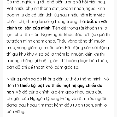
Có một nghịch lý rất phổ biến trong xã hội hiện nay.
Rất nhiều phụ nữ thành đạt, doanh nhân, người kinh
doanh tự do có tiền tích lũy sau nhiều năm làm việc
chăm chỉ, nhưng lại sống trong trạng thái
bất an với
chính tài sản của mình
. Tiền để trong tài khoản thì lo
lạm phát ăn mòn. Nghe người khác đầu tư hiệu quả thì
tự trách mình chậm chạp. Thấy vàng tăng thì muốn
mua, vàng giảm lại muốn bán. Bất động sản sôi động
thì giữ khư khư vì sợ bỏ lỡ thêm lợi nhuận, đến khi thị
trường chững lại hoặc giảm thì hoảng loạn bán tháo,
bán đỗ chỉ để thoát khỏi cảm giác sợ.
Những phản xạ đó không đến từ thiếu thông minh. Nó
đến từ
thiếu kỷ luật và thiếu một hệ quy chiếu dài
hạn
. Và đó cũng chính là điểm giao nhau giữa câu
chuyện của Nguyễn Quang Hưng và rất nhiều người
đang loay hoay tìm một kênh đầu tư an toàn, sinh lời
bền vững.