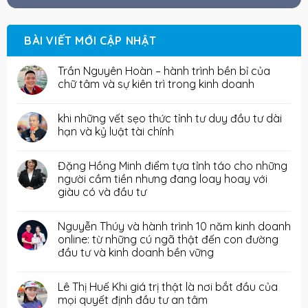
BÀI VIẾT MỚI CẬP NHẬT
Trần Nguyên Hoàn – hành trình bền bỉ của
chữ tâm và sự kiên trì trong kinh doanh
khi những vết sẹo thức tỉnh tư duy đầu tư dài
hạn và kỷ luật tài chính
Đặng Hồng Minh điểm tựa tỉnh táo cho những
người cầm tiền nhưng đang loay hoay với
giàu có và đầu tư
Nguyễn Thúy và hành trình 10 năm kinh doanh
online: từ những cú ngã thật đến con đường
đầu tư và kinh doanh bền vững
Lê Thị Huế Khi giá trị thật là nơi bắt đầu của
mọi quyết định đầu tư an tâm