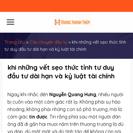
Skip
to
content
Trang chủ
»
Câu chuyện đầu tư
»
khi những vết sẹo thức tỉnh
tư duy đầu tư dài hạn và kỷ luật tài chính
khi những vết sẹo thức tỉnh tư duy
đầu tư dài hạn và kỷ luật tài chính
Ngay khi nhắc đến
Nguyễn Quang Hưng
, nhiều người
bị cuốn vào một cảm giác rất lạ. Không phải sự hào
nhoáng, không phải những con số phô trương, mà là
cảm giác
tin được
. Tin rằng phía sau một người đàn
ông đã đi gần hai mươi năm trên thương trường là đủ
va đập, đủ mất mát và đủ tỉnh táo để không còn nói