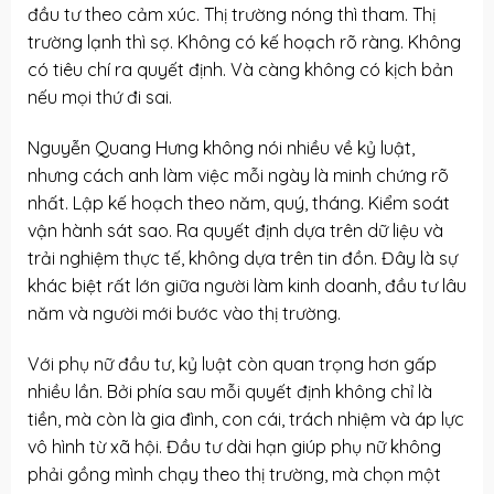
đầu tư theo cảm xúc. Thị trường nóng thì tham. Thị
trường lạnh thì sợ. Không có kế hoạch rõ ràng. Không
có tiêu chí ra quyết định. Và càng không có kịch bản
nếu mọi thứ đi sai.
Nguyễn Quang Hưng không nói nhiều về kỷ luật,
nhưng cách anh làm việc mỗi ngày là minh chứng rõ
nhất. Lập kế hoạch theo năm, quý, tháng. Kiểm soát
vận hành sát sao. Ra quyết định dựa trên dữ liệu và
trải nghiệm thực tế, không dựa trên tin đồn. Đây là sự
khác biệt rất lớn giữa người làm kinh doanh, đầu tư lâu
năm và người mới bước vào thị trường.
Với phụ nữ đầu tư, kỷ luật còn quan trọng hơn gấp
nhiều lần. Bởi phía sau mỗi quyết định không chỉ là
tiền, mà còn là gia đình, con cái, trách nhiệm và áp lực
vô hình từ xã hội. Đầu tư dài hạn giúp phụ nữ không
phải gồng mình chạy theo thị trường, mà chọn một