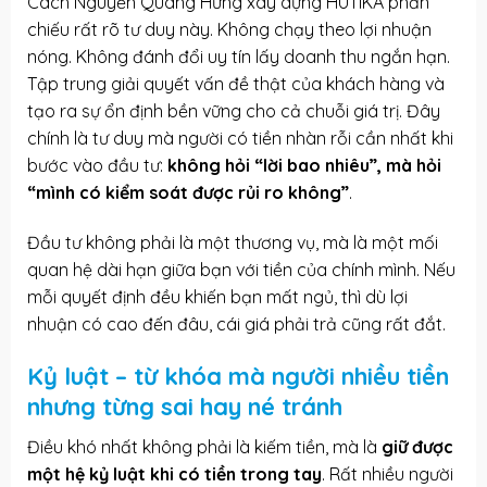
Cách Nguyễn Quang Hưng xây dựng HUTIKA phản
chiếu rất rõ tư duy này. Không chạy theo lợi nhuận
nóng. Không đánh đổi uy tín lấy doanh thu ngắn hạn.
Tập trung giải quyết vấn đề thật của khách hàng và
tạo ra sự ổn định bền vững cho cả chuỗi giá trị. Đây
chính là tư duy mà người có tiền nhàn rỗi cần nhất khi
bước vào đầu tư:
không hỏi “lời bao nhiêu”, mà hỏi
“mình có kiểm soát được rủi ro không”
.
Đầu tư không phải là một thương vụ, mà là một mối
quan hệ dài hạn giữa bạn với tiền của chính mình. Nếu
mỗi quyết định đều khiến bạn mất ngủ, thì dù lợi
nhuận có cao đến đâu, cái giá phải trả cũng rất đắt.
Kỷ luật – từ khóa mà người nhiều tiền
nhưng từng sai hay né tránh
Điều khó nhất không phải là kiếm tiền, mà là
giữ được
một hệ kỷ luật khi có tiền trong tay
. Rất nhiều người