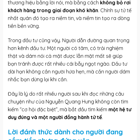
thương hiệu bằng lời nói, mà bằng cách
không bỏ rơi
khách hàng trong giai đoạn khó khăn
. Chính sự tử tế
nhất quán đó tạo ra niềm tin, và niềm tin tạo ra dòng
tiền bền vững.
Trong đầu tư cũng vậy. Người dẫn đường quan trọng
hơn kênh đầu tư. Một người có tâm, có trải nghiệm
thật và dám nói cả mặt được lẫn mặt mất sẽ giúp
bạn tránh được rất nhiều cái bẫy ngọt ngào. Đầu tư
dài hạn không cần người hứa hẹn, mà cần người dám
nhắc bạn dừng lại khi cần.
Đây là lý do rất nhiều người sau khi đọc những câu
chuyện như của Nguyễn Quang Hưng không còn tìm
kiếm “cơ hội đặc biệt”, mà bắt đầu tìm kiếm
một hệ tư
duy đúng và một người đồng hành tử tế
.
Lời đánh thức dành cho người đang