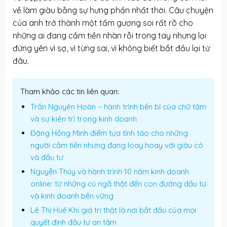
về làm giàu bằng sự hưng phấn nhất thời. Câu chuyện
của anh trở thành một tấm gương soi rất rõ cho
những ai đang cầm tiền nhàn rỗi trong tay nhưng lại
đứng yên vì sợ, vì từng sai, vì không biết bắt đầu lại từ
đâu.
Tham khảo các tin liên quan:
Trần Nguyên Hoàn – hành trình bền bỉ của chữ tâm
và sự kiên trì trong kinh doanh
Đặng Hồng Minh điểm tựa tỉnh táo cho những
người cầm tiền nhưng đang loay hoay với giàu có
và đầu tư
Nguyễn Thúy và hành trình 10 năm kinh doanh
online: từ những cú ngã thật đến con đường đầu tư
và kinh doanh bền vững
Lê Thị Huế Khi giá trị thật là nơi bắt đầu của mọi
quyết định đầu tư an tâm