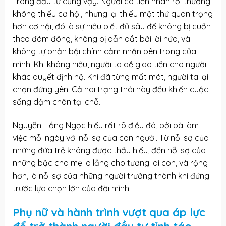
Trong đầu tư cũng vậy. Người có tiền nhàn rỗi thường
không thiếu cơ hội, nhưng lại thiếu một thứ quan trọng
hơn cơ hội, đó là sự hiểu biết đủ sâu để không bị cuốn
theo đám đông, không bị dẫn dắt bởi lời hứa, và
không tự phản bội chính cảm nhận bên trong của
mình. Khi không hiểu, người ta dễ giao tiền cho người
khác quyết định hộ. Khi đã từng mất mát, người ta lại
chọn đứng yên. Cả hai trạng thái này đều khiến cuộc
sống dậm chân tại chỗ.
Nguyễn Hồng Ngọc hiểu rất rõ điều đó, bởi bà làm
việc mỗi ngày với nỗi sợ của con người. Từ nỗi sợ của
những đứa trẻ không được thấu hiểu, đến nỗi sợ của
những bậc cha mẹ lo lắng cho tương lai con, và rộng
hơn, là nỗi sợ của những người trưởng thành khi đứng
trước lựa chọn lớn của đời mình.
Phụ nữ và hành trình vượt qua áp lực