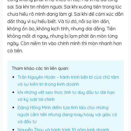
sai. Sai khi tin nhầm người. Sai khi xuống tiền trong lúc
chưa hiểu rõ mình đang làm gì. Sai khi để cảm xúc dẫn
dắt thay vì sự hiểu biết. Và từ đó, nỗi sợ lớn dần,
không ồn ào, không kịch tính, nhưng dai dẳng. Tiền
không mất đi ngay, nhưng bị lạm phát ăn mòn từng
ngày. Còn niềm tin vào chính mình thì mòn nhanh hơn
cả tiền.
Tham khảo các tin liên quan:
Trần Nguyên Hoàn – hành trình bền bỉ của chữ tâm
và sự kiên trì trong kinh doanh
khi những vết sẹo thức tỉnh tư duy đầu tư dài hạn
và kỷ luật tài chính
Đặng Hồng Minh điểm tựa tỉnh táo cho những
người cầm tiền nhưng đang loay hoay với giàu có
và đầu tư
Nguyễn Thúy và hành trình 10 năm kinh doanh