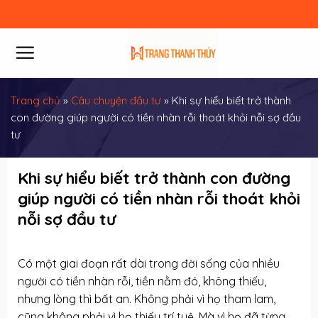
Skip
to
content
Trang chủ
»
Câu chuyện đầu tư
»
Khi sự hiểu biết trở thành
con đường giúp người có tiền nhàn rỗi thoát khỏi nỗi sợ đầu
tư
Khi sự hiểu biết trở thành con đường
giúp người có tiền nhàn rỗi thoát khỏi
nỗi sợ đầu tư
Có một giai đoạn rất dài trong đời sống của nhiều
người có tiền nhàn rỗi, tiền nằm đó, không thiếu,
nhưng lòng thì bất an. Không phải vì họ tham lam,
cũng không phải vì họ thiếu trí tuệ. Mà vì họ đã từng