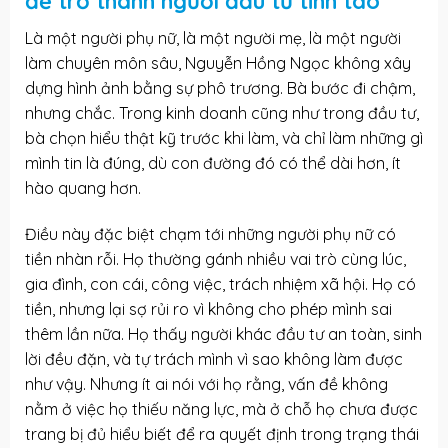
để trở thành người đầu tư tỉnh táo
Là một người phụ nữ, là một người mẹ, là một người
làm chuyên môn sâu, Nguyễn Hồng Ngọc không xây
dựng hình ảnh bằng sự phô trương. Bà bước đi chậm,
nhưng chắc. Trong kinh doanh cũng như trong đầu tư,
bà chọn hiểu thật kỹ trước khi làm, và chỉ làm những gì
mình tin là đúng, dù con đường đó có thể dài hơn, ít
hào quang hơn.
Điều này đặc biệt chạm tới những người phụ nữ có
tiền nhàn rỗi. Họ thường gánh nhiều vai trò cùng lúc,
gia đình, con cái, công việc, trách nhiệm xã hội. Họ có
tiền, nhưng lại sợ rủi ro vì không cho phép mình sai
thêm lần nữa. Họ thấy người khác
đầu tư an toàn
, sinh
lời đều đặn, và tự trách mình vì sao không làm được
như vậy. Nhưng ít ai nói với họ rằng, vấn đề không
nằm ở việc họ thiếu năng lực, mà ở chỗ họ chưa được
trang bị đủ hiểu biết để ra quyết định trong trạng thái