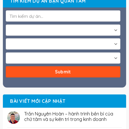
TÌM KIẾM DỰ ÁN BẠN QUAN TÂM
BÀI VIẾT MỚI CẬP NHẬT
Trần Nguyên Hoàn – hành trình bền bỉ của
chữ tâm và sự kiên trì trong kinh doanh