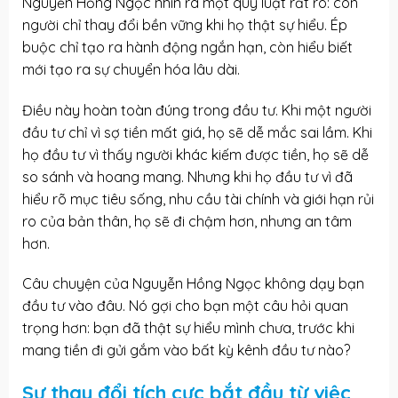
Nguyễn Hồng Ngọc nhìn ra một quy luật rất rõ: con
người chỉ thay đổi bền vững khi họ thật sự hiểu. Ép
buộc chỉ tạo ra hành động ngắn hạn, còn hiểu biết
mới tạo ra sự chuyển hóa lâu dài.
Điều này hoàn toàn đúng trong đầu tư. Khi một người
đầu tư chỉ vì sợ tiền mất giá, họ sẽ dễ mắc sai lầm. Khi
họ đầu tư vì thấy người khác kiếm được tiền, họ sẽ dễ
so sánh và hoang mang. Nhưng khi họ đầu tư vì đã
hiểu rõ mục tiêu sống, nhu cầu tài chính và giới hạn rủi
ro của bản thân, họ sẽ đi chậm hơn, nhưng an tâm
hơn.
Câu chuyện của Nguyễn Hồng Ngọc không dạy bạn
đầu tư vào đâu. Nó gợi cho bạn một câu hỏi quan
trọng hơn: bạn đã thật sự hiểu mình chưa, trước khi
mang tiền đi gửi gắm vào bất kỳ kênh đầu tư nào?
Sự thay đổi tích cực bắt đầu từ việc