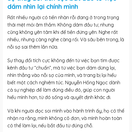
dám nhìn lại chính mình
Rất nhiều người có tiền nhàn rỗi đang ở trong trạng
thái mệt mỏi âm thầm. Không dám đầu tư, nhưng
cũng không yên tâm khi để tiền đứng yên. Nghe rất
nhiều, nhưng càng nghe càng rối. Và sâu bên trong, là
nỗi sợ sai thêm lần nữa.
Sự thay đổi tích cực không đến từ việc bạn tìm được
kênh đầu tư “chuẩn”, mà từ việc bạn dám dừng lại,
nhìn thẳng vào nỗi sợ của mình, và trang bị lại hiểu
biết một cách nghiêm túc. Nguyễn Hồng Ngọc dành
cả sự nghiệp để làm đúng điều đó, giúp con người
hiểu mình hơn, từ đó sống và quyết định khác đi.
Và khi người đọc soi mình vào hành trình ấy, họ có thể
nhận ra rằng, mình không cô đơn, và mình hoàn toàn
có thể làm lại, nếu bắt đầu từ đúng chỗ.