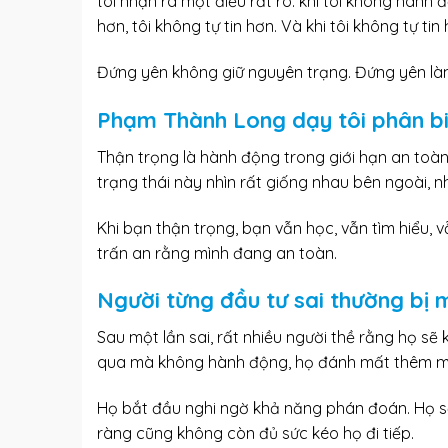
tôi nhận ra một điều rất rõ: khi tôi không hành
hơn, tôi không tự tin hơn. Và khi tôi không tự tin
Đứng yên không giữ nguyên trạng. Đứng yên làm
Phạm Thành Long dạy tôi phân biệ
Thận trọng là hành động trong giới hạn an toàn.
trạng thái này nhìn rất giống nhau bên ngoài, n
Khi bạn thận trọng, bạn vẫn học, vẫn tìm hiểu, v
trấn an rằng mình đang an toàn.
Người từng đầu tư sai thường bị 
Sau một lần sai, rất nhiều người thề rằng họ sẽ
qua mà không hành động, họ đánh mất thêm một
Họ bắt đầu nghi ngờ khả năng phán đoán. Họ sợ
ràng cũng không còn đủ sức kéo họ đi tiếp.