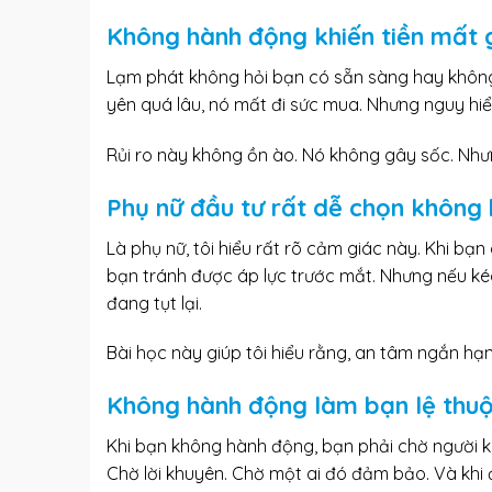
Không hành động khiến tiền mất g
Lạm phát không hỏi bạn có sẵn sàng hay không. 
yên quá lâu, nó mất đi sức mua. Nhưng nguy hiể
Rủi ro này không ồn ào. Nó không gây sốc. Nh
Phụ nữ đầu tư rất dễ chọn không
Là phụ nữ, tôi hiểu rất rõ cảm giác này. Khi bạn
bạn tránh được áp lực trước mắt. Nhưng nếu kéo
đang tụt lại.
Bài học này giúp tôi hiểu rằng, an tâm ngắn hạ
Không hành động làm bạn lệ thuộ
Khi bạn không hành động, bạn phải chờ người kh
Chờ lời khuyên. Chờ một ai đó đảm bảo. Và khi 