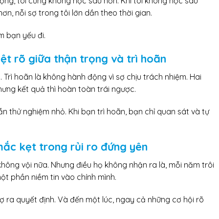
 động, tôi cũng không học sâu hơn. Khi tôi không học sâu
 hơn, nỗi sợ trong tôi lớn dần theo thời gian.
 bạn yếu đi.
t rõ giữa thận trọng và trì hoãn
 Trì hoãn là không hành động vì sợ chịu trách nhiệm. Hai
hưng kết quả thì hoàn toàn trái ngược.
ẫn thử nghiệm nhỏ. Khi bạn trì hoãn, bạn chỉ quan sát và tự
mắc kẹt trong rủi ro đứng yên
 không vội nữa. Nhưng điều họ không nhận ra là, mỗi năm trôi
 phần niềm tin vào chính mình.
 ra quyết định. Và đến một lúc, ngay cả những cơ hội rõ