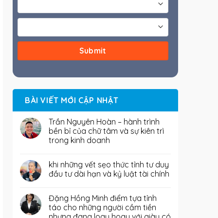
BÀI VIẾT MỚI CẬP NHẬT
Trần Nguyên Hoàn – hành trình
bền bỉ của chữ tâm và sự kiên trì
trong kinh doanh
khi những vết sẹo thức tỉnh tư duy
đầu tư dài hạn và kỷ luật tài chính
Đặng Hồng Minh điểm tựa tỉnh
táo cho những người cầm tiền
nhưng đang loay hoay với giàu có