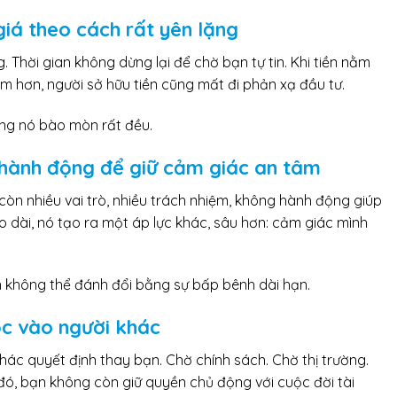
iá theo cách rất yên lặng
Thời gian không dừng lại để chờ bạn tự tin. Khi tiền nằm
m hơn, người sở hữu tiền cũng mất đi phản xạ đầu tư.
ưng nó bào mòn rất đều.
 hành động để giữ cảm giác an tâm
 còn nhiều vai trò, nhiều trách nhiệm, không hành động giúp
 dài, nó tạo ra một áp lực khác, sâu hơn: cảm giác mình
n không thể đánh đổi bằng sự bấp bênh dài hạn.
c vào người khác
ác quyết định thay bạn. Chờ chính sách. Chờ thị trường.
đó, bạn không còn giữ quyền chủ động với cuộc đời tài