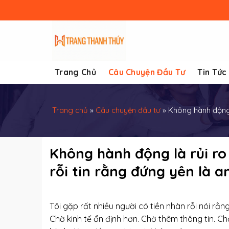
Skip
to
content
Trang Chủ
Câu Chuyện Đầu Tư
Tin Tức
Trang chủ
»
Câu chuyện đầu tư
»
Không hành động l
Không hành động là rủi ro 
rỗi tin rằng đứng yên là a
Tôi gặp rất nhiều người có tiền nhàn rỗi nói rằn
Chờ kinh tế ổn định hơn. Chờ thêm thông tin. C