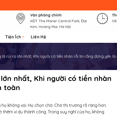
Văn phòng chính
Th
KĐT The Maner Central Park, Đại
08
Kim, Hoàng Mai, Hà Nội
Tiện Ích
Liên Hệ
à rủi ro lớn nhất, Khi người có tiền nhàn rỗi tin rằng đứng yên là
lớn nhất, Khi người có tiền nhàn
n toàn
g họ không vội. Họ chọn chờ. Chờ thị trường rõ ràng hơn.
hờ thêm ví dụ thành công. Trong suy nghĩ của họ, không