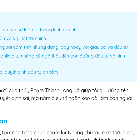
tâm và sự kiên trì trong kinh doanh
ạn và kỷ luật tài chính
người cầm tiền nhưng đang loay hoay với giàu có và đầu tư
online: từ những cú ngã thật đến con đường đầu tư và kinh
mọi quyết định đầu tư an tâm
hất” của thầy Phạm Thành Long đã giúp tôi gọi đúng tên
yết định sai, mà nằm ở sự trì hoãn kéo dài làm con người
oan
 tôi cũng từng chọn chậm lại. Nhưng chỉ sau một thời gian,