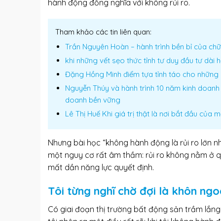
hành động đồng nghĩa với không rủi ro.
Tham khảo các tin liên quan:
Trần Nguyên Hoàn – hành trình bền bỉ của chữ 
khi những vết sẹo thức tỉnh tư duy đầu tư dài h
Đặng Hồng Minh điểm tựa tỉnh táo cho những 
Nguyễn Thúy và hành trình 10 năm kinh doanh 
doanh bền vững
Lê Thị Huế Khi giá trị thật là nơi bắt đầu của 
Nhưng bài học “không hành động là rủi ro lớn n
một nguy cơ rất âm thầm: rủi ro không nằm ở qu
mất dần năng lực quyết định.
Tôi từng nghĩ chờ đợi là khôn ng
Có giai đoạn thị trường bất động sản trầm lắng,