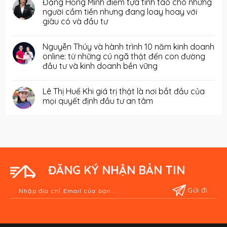
Đặng Hồng Minh điểm tựa tỉnh táo cho những
người cầm tiền nhưng đang loay hoay với
giàu có và đầu tư
Nguyễn Thúy và hành trình 10 năm kinh doanh
online: từ những cú ngã thật đến con đường
đầu tư và kinh doanh bền vững
Lê Thị Huế Khi giá trị thật là nơi bắt đầu của
mọi quyết định đầu tư an tâm
ĐĂNG KÝ NHẬN BẢN TIN