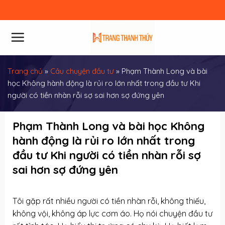
Skip
to
content
Trang chủ
»
Câu chuyện đầu tư
»
Phạm Thành Long và bài
học Không hành động là rủi ro lớn nhất trong đầu tư Khi
người có tiền nhàn rỗi sợ sai hơn sợ đứng yên
Phạm Thành Long và bài học Không
hành động là rủi ro lớn nhất trong
đầu tư Khi người có tiền nhàn rỗi sợ
sai hơn sợ đứng yên
Tôi gặp rất nhiều người có tiền nhàn rỗi, không thiếu,
không vội, không áp lực cơm áo. Họ nói chuyện đầu tư