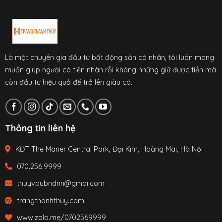
Là một chuyên gia đầu tư bất động sản cá nhân, tôi luôn mong
muốn giúp người có tiền nhàn rỗi không những giữ được tiền mà
còn đầu tư hiệu quả để trở lên giàu có.
Thông tin liên hệ
KĐT The Maner Central Park, Đại Kim, Hoàng Mai, Hà Nội
070.256.9999
thuyvpubndnn@gmai.com
trangthanhthuy.com
www.zalo.me/0702569999