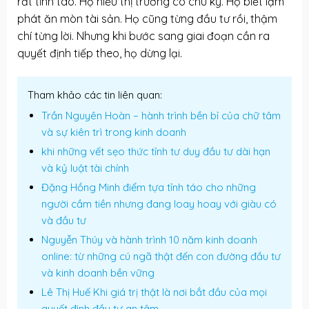
rất tỉnh táo. Họ hiểu thị trường có chu kỳ. Họ biết lạm
phát ăn mòn tài sản. Họ cũng từng đầu tư rồi, thậm
chí từng lời. Nhưng khi bước sang giai đoạn cần ra
quyết định tiếp theo, họ dừng lại.
Tham khảo các tin liên quan:
Trần Nguyên Hoàn – hành trình bền bỉ của chữ tâm
và sự kiên trì trong kinh doanh
khi những vết sẹo thức tỉnh tư duy đầu tư dài hạn
và kỷ luật tài chính
Đặng Hồng Minh điểm tựa tỉnh táo cho những
người cầm tiền nhưng đang loay hoay với giàu có
và đầu tư
Nguyễn Thúy và hành trình 10 năm kinh doanh
online: từ những cú ngã thật đến con đường đầu tư
và kinh doanh bền vững
Lê Thị Huế Khi giá trị thật là nơi bắt đầu của mọi
quyết định đầu tư an tâm