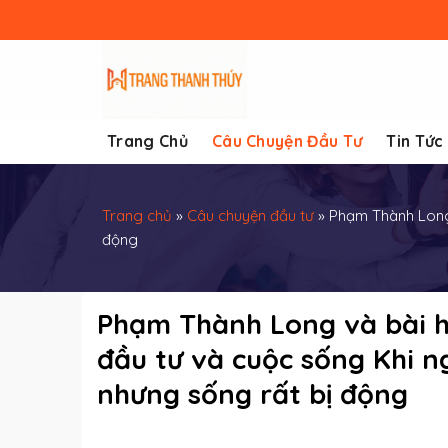
Skip
to
content
Trang Chủ
Câu Chuyện Đầu Tư
Tin Tức
Trang chủ
»
Câu chuyện đầu tư
»
Phạm Thành Long 
động
Phạm Thành Long và bài họ
đầu tư và cuộc sống Khi n
nhưng sống rất bị động