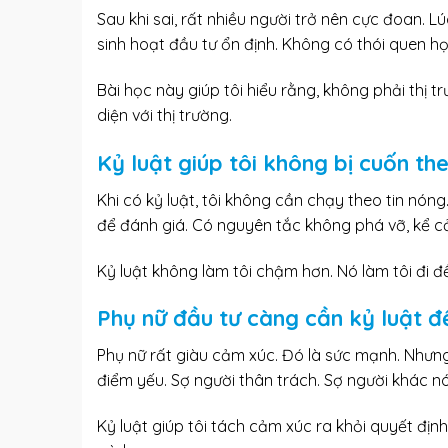
Sau khi sai, rất nhiều người trở nên cực đoan. L
sinh hoạt đầu tư ổn định. Không có thói quen họ
Bài học này giúp tôi hiểu rằng, không phải thị t
diện với thị trường.
Kỷ luật giúp tôi không bị cuốn t
Khi có kỷ luật, tôi không cần chạy theo tin nóng
để đánh giá. Có nguyên tắc không phá vỡ, kể c
Kỷ luật không làm tôi chậm hơn. Nó làm tôi đi đề
Phụ nữ đầu tư càng cần kỷ luật đ
Phụ nữ rất giàu cảm xúc. Đó là sức mạnh. Nhưng
điểm yếu. Sợ người thân trách. Sợ người khác nó
Kỷ luật giúp tôi tách cảm xúc ra khỏi quyết địn