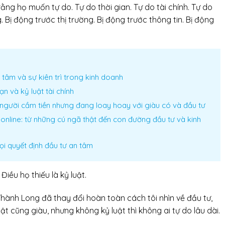
 rằng họ muốn tự do. Tự do thời gian. Tự do tài chính. Tự do
 Bị động trước thị trường. Bị động trước thông tin. Bị động
tâm và sự kiên trì trong kinh doanh
ạn và kỷ luật tài chính
người cầm tiền nhưng đang loay hoay với giàu có và đầu tư
online: từ những cú ngã thật đến con đường đầu tư và kinh
mọi quyết định đầu tư an tâm
Điều họ thiếu là kỷ luật.
Thành Long đã thay đổi hoàn toàn cách tôi nhìn về đầu tư,
uật cũng giàu, nhưng không kỷ luật thì không ai tự do lâu dài.