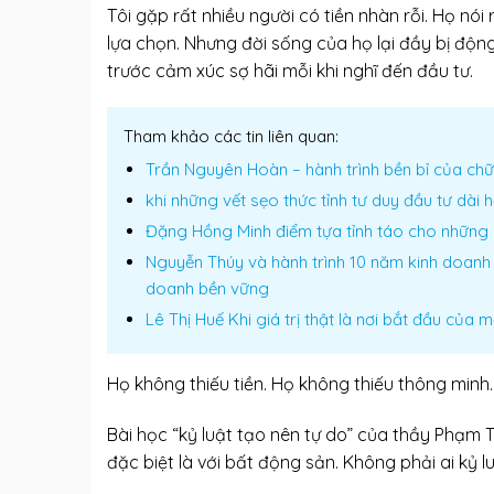
Tôi gặp rất nhiều người có tiền nhàn rỗi. Họ nói
lựa chọn. Nhưng đời sống của họ lại đầy bị động.
trước cảm xúc sợ hãi mỗi khi nghĩ đến đầu tư.
Tham khảo các tin liên quan:
Trần Nguyên Hoàn – hành trình bền bỉ của chữ 
khi những vết sẹo thức tỉnh tư duy đầu tư dài h
Đặng Hồng Minh điểm tựa tỉnh táo cho những 
Nguyễn Thúy và hành trình 10 năm kinh doanh 
doanh bền vững
Lê Thị Huế Khi giá trị thật là nơi bắt đầu của 
Họ không thiếu tiền. Họ không thiếu thông minh. 
Bài học “kỷ luật tạo nên tự do” của thầy Phạm 
đặc biệt là với bất động sản. Không phải ai kỷ l