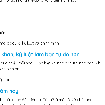
uật, tôi đã không thể đứng vững đến hôm nay.
yên.
à là xây lại kỷ luật với chính mình.
khan, kỷ luật làm bạn tự do hơn
quá nhiều mỗi ngày. Bạn biết khi nào học. Khi nào nghỉ. Khi
 ra bình an.
ỷ luật.
hôm nay
hỏ liên quan đến đầu tư. Có thể là mỗi tối 20 phút học