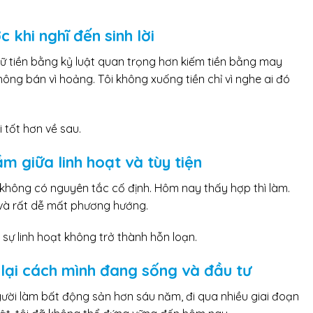
c khi nghĩ đến sinh lời
 giữ tiền bằng kỷ luật quan trọng hơn kiếm tiền bằng may
không bán vì hoảng. Tôi không xuống tiền chỉ vì nghe ai đó
 tốt hơn về sau.
m giữa linh hoạt và tùy tiện
ọ không có nguyên tắc cố định. Hôm nay thấy hợp thì làm.
 và rất dễ mất phương hướng.
 sự linh hoạt không trở thành hỗn loạn.
i lại cách mình đang sống và đầu tư
người làm bất động sản hơn sáu năm, đi qua nhiều giai đoạn