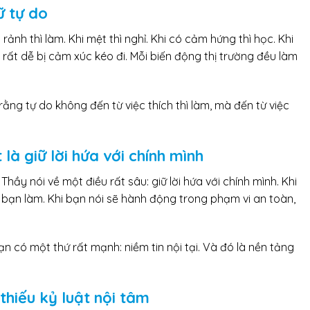
ữ tự do
i rảnh thì làm. Khi mệt thì nghỉ. Khi có cảm hứng thì học. Khi
 rất dễ bị cảm xúc kéo đi. Mỗi biến động thị trường đều làm
rằng tự do không đến từ việc thích thì làm, mà đến từ việc
là giữ lời hứa với chính mình
hầy nói về một điều rất sâu: giữ lời hứa với chính mình. Khi
u, bạn làm. Khi bạn nói sẽ hành động trong phạm vi an toàn,
bạn có một thứ rất mạnh: niềm tin nội tại. Và đó là nền tảng
thiếu kỷ luật nội tâm