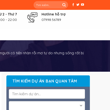
Tìm
kiếm:
ứ 2 - Thứ 7
Hotline hỗ trợ
:00 - 22:00
07998.56789
người có tiền nhàn rỗi mơ tự do nhưng sống rất bị
TÌM KIẾM DỰ ÁN BẠN QUAN TÂM