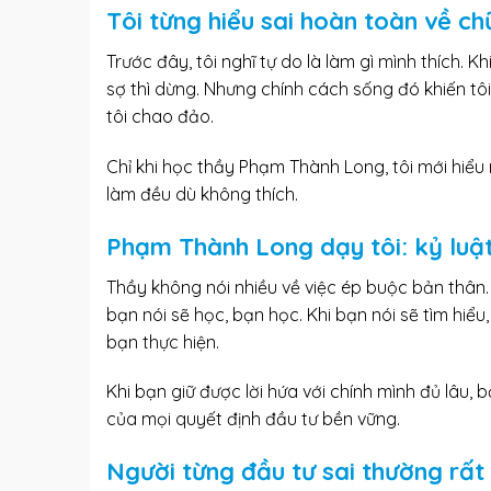
Tôi từng hiểu sai hoàn toàn về ch
Trước đây, tôi nghĩ tự do là làm gì mình thích. Kh
sợ thì dừng. Nhưng chính cách sống đó khiến tôi
tôi chao đảo.
Chỉ khi học thầy Phạm Thành Long, tôi mới hiểu 
làm đều dù không thích.
Phạm Thành Long dạy tôi: kỷ luật 
Thầy không nói nhiều về việc ép buộc bản thân. T
bạn nói sẽ học, bạn học. Khi bạn nói sẽ tìm hiể
bạn thực hiện.
Khi bạn giữ được lời hứa với chính mình đủ lâu, 
của mọi quyết định
đầu tư bền vững
.
Người từng đầu tư sai thường rất 