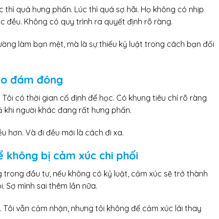
úc thì quá hưng phấn. Lúc thì quá sợ hãi. Họ không có nhịp
c đều. Không có quy trình ra quyết định rõ ràng.
rường làm bạn mệt, mà là sự thiếu kỷ luật trong cách bạn đối
heo đám đông
. Tôi có thời gian cố định để học. Có khung tiêu chí rõ ràng
ả khi người khác đang rất hưng phấn.
u hơn. Và đi đều mới là cách đi xa.
ể không bị cảm xúc chi phối
 trong đầu tư, nếu không có kỷ luật, cảm xúc sẽ trở thành
i. Sợ mình sai thêm lần nữa.
h. Tôi vẫn cảm nhận, nhưng tôi không để cảm xúc lái thay