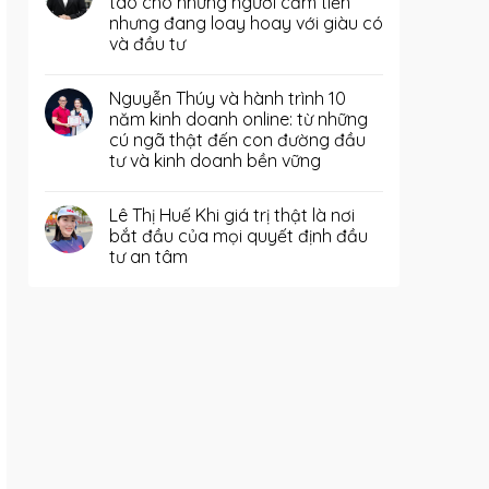
táo cho những người cầm tiền
nhưng đang loay hoay với giàu có
và đầu tư
Nguyễn Thúy và hành trình 10
năm kinh doanh online: từ những
cú ngã thật đến con đường đầu
tư và kinh doanh bền vững
Lê Thị Huế Khi giá trị thật là nơi
bắt đầu của mọi quyết định đầu
tư an tâm