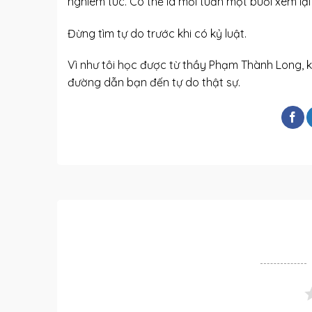
nghiêm túc. Có thể là mỗi tuần một buổi xem lại
Đừng tìm tự do trước khi có kỷ luật.
Vì như tôi học được từ thầy Phạm Thành Long, kỷ
đường dẫn bạn đến tự do thật sự.