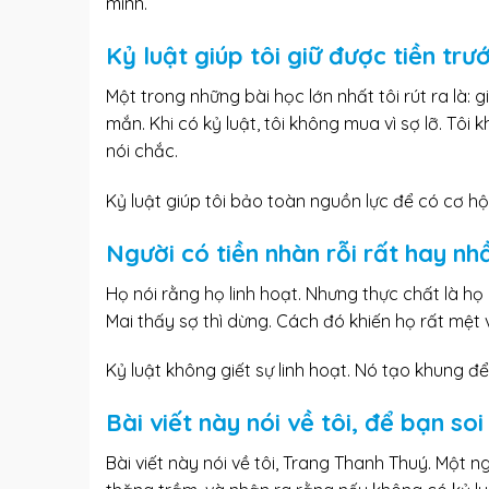
mình.
Kỷ luật giúp tôi giữ được tiền trướ
Một trong những bài học lớn nhất tôi rút ra là:
mắn. Khi có kỷ luật, tôi không mua vì sợ lỡ. Tôi 
nói chắc.
Kỷ luật giúp tôi bảo toàn nguồn lực để có cơ hội
Người có tiền nhàn rỗi rất hay nhầ
Họ nói rằng họ linh hoạt. Nhưng thực chất là h
Mai thấy sợ thì dừng. Cách đó khiến họ rất mệt
Kỷ luật không giết sự linh hoạt. Nó tạo khung để
Bài viết này nói về tôi, để bạn so
Bài viết này nói về tôi, Trang Thanh Thuý. Một 