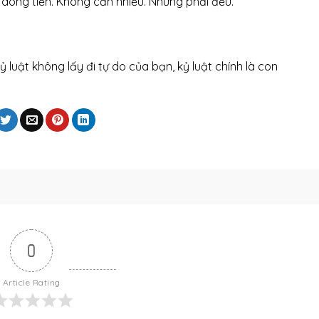
 dòng tiền. Không cần nhiều. Nhưng phải đều.
 luật không lấy đi tự do của bạn, kỷ luật chính là con
0
Article Rating