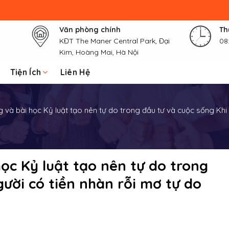
Văn phòng chính
Th
KĐT The Maner Central Park, Đại
08
Kim, Hoàng Mai, Hà Nội
Tiện Ích
Liên Hệ
và bài học Kỷ luật tạo nên tự do trong đầu tư và cuộc sống Khi 
c Kỷ luật tạo nên tự do trong
gười có tiền nhàn rỗi mơ tự do