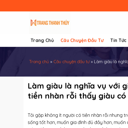
Skip
to
content
Trang Chủ
Câu Chuyện Đầu Tư
Tin Tức
Trang chủ
»
Câu chuyện đầu tư
»
Làm giàu là nghĩa
Làm giàu là nghĩa vụ với g
tiền nhàn rỗi thấy giàu có
Tôi gặp không ít người có tiền nhàn rỗi nhưng t
sống tốt hơn, muốn gia đình đủ đầy hơn, muốn 