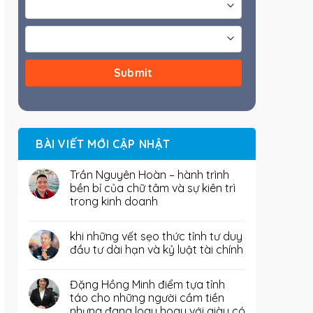
BÀI VIẾT MỚI CẬP NHẬT
Trần Nguyên Hoàn – hành trình
bền bỉ của chữ tâm và sự kiên trì
trong kinh doanh
khi những vết sẹo thức tỉnh tư duy
đầu tư dài hạn và kỷ luật tài chính
Đặng Hồng Minh điểm tựa tỉnh
táo cho những người cầm tiền
nhưng đang loay hoay với giàu có