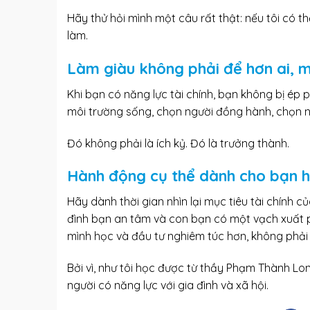
Hãy thử hỏi mình một câu rất thật: nếu tôi có thể
làm.
Làm giàu không phải để hơn ai, 
Khi bạn có năng lực tài chính, bạn không bị ép p
môi trường sống, chọn người đồng hành, chọn n
Đó không phải là ích kỷ. Đó là trưởng thành.
Hành động cụ thể dành cho bạn 
Hãy dành thời gian nhìn lại mục tiêu tài chính c
đình bạn an tâm và con bạn có một vạch xuất ph
mình học và đầu tư nghiêm túc hơn, không phải 
Bởi vì, như tôi học được từ thầy Phạm Thành Lo
người có năng lực với gia đình và xã hội.