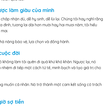
ược làm giàu của mình
 chấp nhận đủ, dễ hy sinh, dễ lùi lại. Chúng tôi hay nghĩ rằng
a đình, tương lai dài hơn mười hay hai mươi năm, tôi hiểu
 mai.
hả năng bảo vệ, lựa chọn và đồng hành.
 cuộc đời
ó không làm tôi quên đi quá khứ khó khăn. Ngược lại, nó
h nhiệm đi tiếp một cách tử tế, minh bạch và tạo giá trị cho
ong muốn cá nhân. Nó trở thành một cam kết sống có trách
iờ sợ tiền