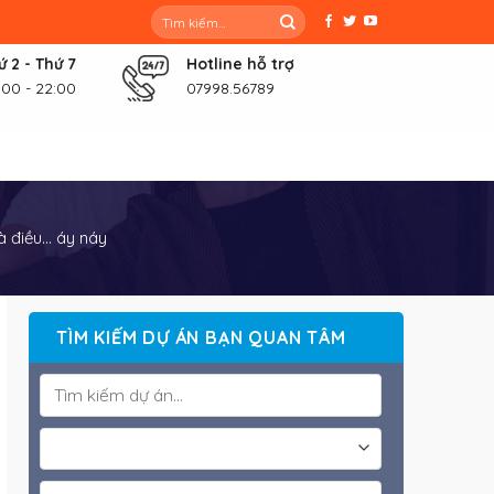
Tìm
kiếm:
ứ 2 - Thứ 7
Hotline hỗ trợ
:00 - 22:00
07998.56789
là điều… áy náy
TÌM KIẾM DỰ ÁN BẠN QUAN TÂM