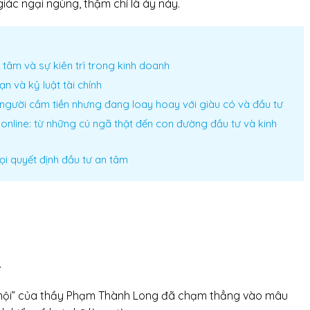
m giác ngại ngùng, thậm chí là áy náy.
tâm và sự kiên trì trong kinh doanh
ạn và kỷ luật tài chính
người cầm tiền nhưng đang loay hoay với giàu có và đầu tư
online: từ những cú ngã thật đến con đường đầu tư và kinh
mọi quyết định đầu tư an tâm
.
 xã hội” của thầy Phạm Thành Long đã chạm thẳng vào mâu