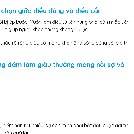
 chọn giữa điều đúng và điều cần
tôi bị ép buộc. Muốn làm điều tử tế nhưng phải cân nhắc tiền.
Muốn giúp người khác nhưng không đủ lực.
i thấy rõ rằng giàu có mở ra khả năng sống đúng với giá trị
ông dám làm giàu thường mang nỗi sợ vô
hiểm hơn rất nhiều: sợ con mình phải bắt đầu cuộc đời từ
 toàn quá lâu.