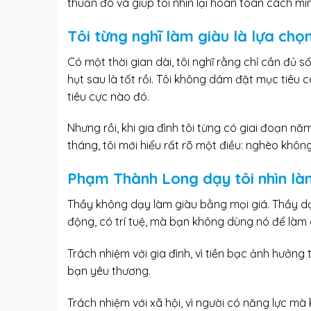
thuẫn đó và giúp tôi nhìn lại hoàn toàn cách mìn
Tôi từng nghĩ làm giàu là lựa chọ
Có một thời gian dài, tôi nghĩ rằng chỉ cần đủ s
hụt sau là tốt rồi. Tôi không dám đặt mục tiêu c
tiêu cực nào đó.
Nhưng rồi, khi gia đình tôi từng có giai đoạn nă
tháng, tôi mới hiểu rất rõ một điều: nghèo khôn
Phạm Thành Long dạy tôi nhìn làm
Thầy không dạy làm giàu bằng mọi giá. Thầy dạy
động, có trí tuệ, mà bạn không dùng nó để làm g
Trách nhiệm với gia đình, vì tiền bạc ảnh hưởng
bạn yêu thương.
Trách nhiệm với xã hội, vì người có năng lực mà 