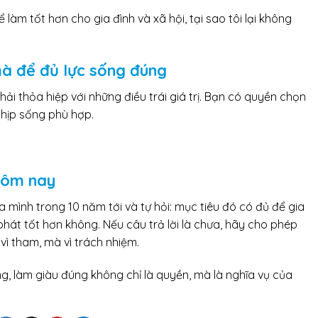
 làm tốt hơn cho gia đình và xã hội, tại sao tôi lại không
mà để đủ lực sống đúng
hải thỏa hiệp với những điều trái giá trị. Bạn có quyền chọn
hịp sống phù hợp.
hôm nay
ủa mình trong 10 năm tới và tự hỏi: mục tiêu đó có đủ để gia
át tốt hơn không. Nếu câu trả lời là chưa, hãy cho phép
vì tham, mà vì trách nhiệm.
ng, làm giàu đúng không chỉ là quyền, mà là nghĩa vụ của