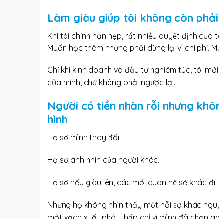
Làm giàu giúp tôi không còn phải
Khi tài chính hạn hẹp, rất nhiều quyết định của 
Muốn học thêm nhưng phải dừng lại vì chi phí. 
Chỉ khi kinh doanh và
đầu tư nghiêm túc
, tôi mớ
của mình, chứ không phải ngược lại.
Người có tiền nhàn rỗi nhưng kh
hình
Họ sợ mình thay đổi.
Họ sợ ánh nhìn của người khác.
Họ sợ nếu giàu lên, các mối quan hệ sẽ khác đi.
Nhưng họ không nhìn thấy một nỗi sợ khác nguy 
một vạch xuất phát thấp chỉ vì mình đã chọn an