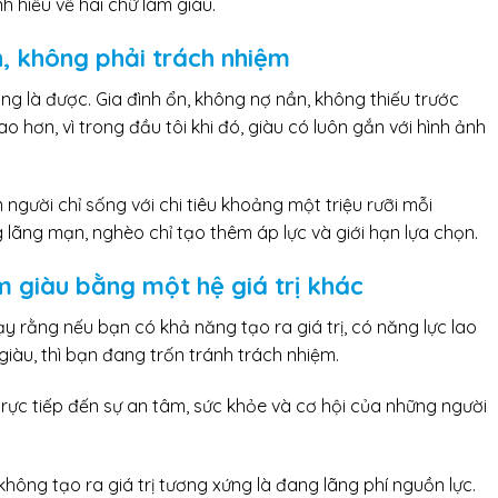
h hiểu về hai chữ làm giàu.
n, không phải trách nhiệm
ống là được. Gia đình ổn, không nợ nần, không thiếu trước
ao hơn, vì trong đầu tôi khi đó, giàu có luôn gắn với hình ảnh
m người chỉ sống với chi tiêu khoảng một triệu rưỡi mỗi
g lãng mạn, nghèo chỉ tạo thêm áp lực và giới hạn lựa chọn.
 giàu bằng một hệ giá trị khác
 rằng nếu bạn có khả năng tạo ra giá trị, có năng lực lao
iàu, thì bạn đang trốn tránh trách nhiệm.
 trực tiếp đến sự an tâm, sức khỏe và cơ hội của những người
không tạo ra giá trị tương xứng là đang lãng phí nguồn lực.