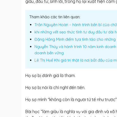
giàu, đầu tư, sinh lời, trong họ lại xuất hiện cả
Tham khảo các tin liên quan:
Trần Nguyên Hoàn – hành trình bền bỉ của chữ 
khi những vết sẹo thức tỉnh tư duy đầu tư dài h
Đặng Hồng Minh điểm tựa tỉnh táo cho những 
Nguyễn Thúy và hành trình 10 năm kinh doanh 
doanh bền vững
Lê Thị Huế Khi giá trị thật là nơi bắt đầu của 
Họ sợ bị đánh giá là tham.
Họ sợ bị nói là chỉ nghĩ đến tiền.
Họ sợ mình “không còn là người tử tế như trước”
Bài học “làm giàu là nghĩa vụ với gia đình và