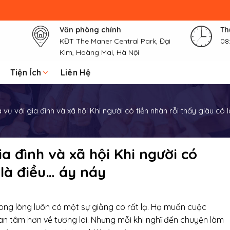
Văn phòng chính
Th
KĐT The Maner Central Park, Đại
08
Kim, Hoàng Mai, Hà Nội
Tiện Ích
Liên Hệ
 vụ với gia đình và xã hội Khi người có tiền nhàn rỗi thấy giàu có 
ia đình và xã hội Khi người có
 là điều… áy náy
rong lòng luôn có một sự giằng co rất lạ. Họ muốn cuộc
an tâm hơn về tương lai. Nhưng mỗi khi nghĩ đến chuyện làm