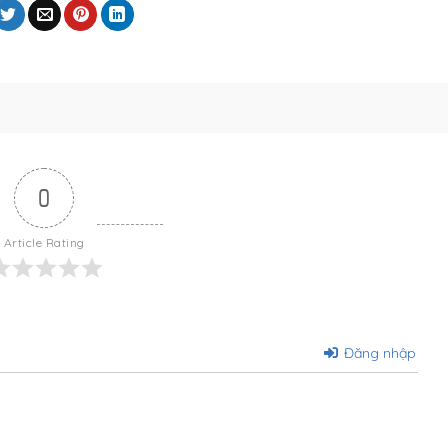
0
Article Rating
Đăng nhập