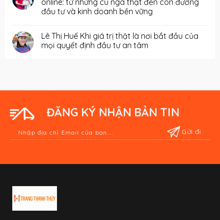
online: từ những cú ngã thật đến con đường
đầu tư và kinh doanh bền vững
Lê Thị Huế Khi giá trị thật là nơi bắt đầu của
mọi quyết định đầu tư an tâm
ĐĂNG KÝ NHẬN BẢN TIN