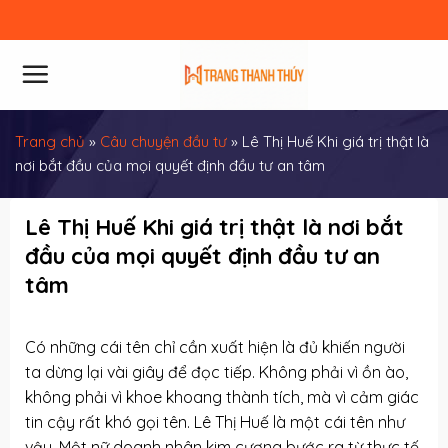
Skip
to
content
Trang chủ
»
Câu chuyện đầu tư
»
Lê Thị Huế Khi giá trị thật là
nơi bắt đầu của mọi quyết định đầu tư an tâm
Lê Thị Huế Khi giá trị thật là nơi bắt
đầu của mọi quyết định đầu tư an
tâm
Có những cái tên chỉ cần xuất hiện là đủ khiến người
ta dừng lại vài giây để đọc tiếp. Không phải vì ồn ào,
không phải vì khoe khoang thành tích, mà vì cảm giác
tin cậy rất khó gọi tên. Lê Thị Huế là một cái tên như
vậy. Một nữ doanh nhân kim cương bước ra từ thực tế,