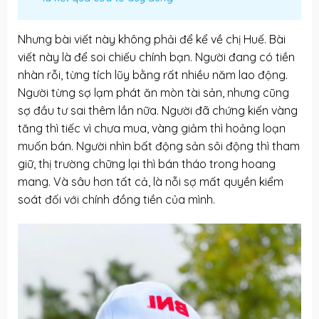
Nhưng bài viết này không phải để kể về chị Huế. Bài
viết này là để soi chiếu chính bạn. Người đang có tiền
nhàn rỗi, từng tích lũy bằng rất nhiều năm lao động.
Người từng sợ lạm phát ăn mòn tài sản, nhưng cũng
sợ đầu tư sai thêm lần nữa. Người đã chứng kiến vàng
tăng thì tiếc vì chưa mua, vàng giảm thì hoảng loạn
muốn bán. Người nhìn bất động sản sôi động thì tham
giữ, thị trường chững lại thì bán tháo trong hoang
mang. Và sâu hơn tất cả, là nỗi sợ mất quyền kiểm
soát đối với chính đồng tiền của mình.