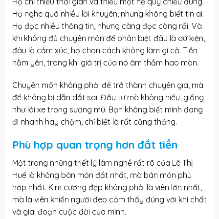
Họ chỉ thiếu thời gian và thiếu một hệ quy chiếu đúng.
Họ nghe quá nhiều lời khuyên, nhưng không biết tin ai.
Họ đọc nhiều thông tin, nhưng càng đọc càng rối. Và
khi không đủ chuyên môn để phân biệt đâu là dữ kiện,
đâu là cảm xúc, họ chọn cách không làm gì cả. Tiền
nằm yên, trong khi giá trị của nó âm thầm hao mòn.
Chuyên môn không phải để trở thành chuyên gia, mà
để không bị dẫn dắt sai. Đầu tư mà không hiểu, giống
như lái xe trong sương mù. Bạn không biết mình đang
đi nhanh hay chậm, chỉ biết là rất căng thẳng.
Phù hợp quan trọng hơn đắt tiền
Một trong những triết lý làm nghề rất rõ của Lê Thị
Huế là không bán món đắt nhất, mà bán món phù
hợp nhất. Kim cương đẹp không phải là viên lớn nhất,
mà là viên khiến người đeo cảm thấy đúng với khí chất
và giai đoạn cuộc đời của mình.