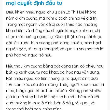
mọi quyết định đầu tư
Điều khiến nhiều người chú ý đến Lê Thị Huế không
nằm ở kim cương, mà nằm ở cách chị nói về giá trị.
Trong một ngành vốn dễ bị cuốn theo hào nhoáng,
khan hiếm và những câu chuyện làm giàu nhanh, chị
chọn một hướng ngược lại. Giá trị thật luôn phải được
đặt lên trước. Kim cương phải đúng chuẩn, minh bạch
nguồn gốc, rõ ràng thông số, và quan trọng hơn cả là
phù hợp với người sở hữu.
Nếu thay kim cương bằng bất động sản, cổ phiếu hay
bất kỳ kênh đầu tư nào khác, bài học này vẫn đúng.
Rất nhiều người có tiền nhưng lại ra quyết định dựa
trên cảm xúc của đám đông. Thấy người khác mua thì
mua, thấy người khác bán thì bán. Không phải vì hiểu
giá trị, mà vì sợ bị bỏ lỡ hoặc sợ bị mất thêm. Và kết
quả thường là mua ở đỉnh, bán ở đáy, rồi quay về
trạng thái hoài nghi chính mình.