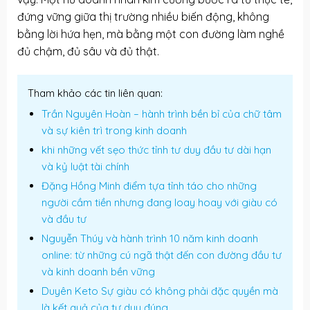
đứng vững giữa thị trường nhiều biến động, không
bằng lời hứa hẹn, mà bằng một con đường làm nghề
đủ chậm, đủ sâu và đủ thật.
Tham khảo các tin liên quan:
Trần Nguyên Hoàn – hành trình bền bỉ của chữ tâm
và sự kiên trì trong kinh doanh
khi những vết sẹo thức tỉnh tư duy đầu tư dài hạn
và kỷ luật tài chính
Đặng Hồng Minh điểm tựa tỉnh táo cho những
người cầm tiền nhưng đang loay hoay với giàu có
và đầu tư
Nguyễn Thúy và hành trình 10 năm kinh doanh
online: từ những cú ngã thật đến con đường đầu tư
và kinh doanh bền vững
Duyên Keto Sự giàu có không phải đặc quyền mà
là kết quả của tư duy đúng