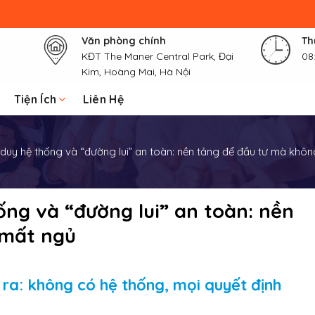
Văn phòng chính
Th
KĐT The Maner Central Park, Đại
08
Kim, Hoàng Mai, Hà Nội
Tiện Ích
Liên Hệ
uy hệ thống và “đường lui” an toàn: nền tảng để đầu tư mà khô
ng và “đường lui” an toàn: nền
 mất ngủ
a: không có hệ thống, mọi quyết định