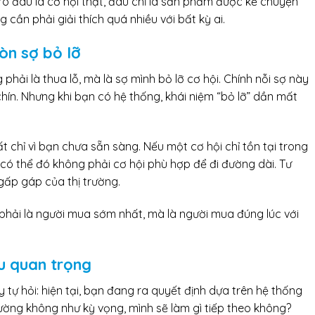
rõ đâu là cơ hội thật, đâu chỉ là sản phẩm được kể chuyện
cần phải giải thích quá nhiều với bất kỳ ai.
òn sợ bỏ lỡ
 phải là thua lỗ, mà là sợ mình bỏ lỡ cơ hội. Chính nỗi sợ này
ín. Nhưng khi bạn có hệ thống, khái niệm “bỏ lỡ” dần mất
 chỉ vì bạn chưa sẵn sàng. Nếu một cơ hội chỉ tồn tại trong
t có thể đó không phải cơ hội phù hợp để đi đường dài. Tư
gấp gáp của thị trường.
phải là người mua sớm nhất, mà là người mua đúng lúc với
u quan trọng
tự hỏi: hiện tại, bạn đang ra quyết định dựa trên hệ thống
rường không như kỳ vọng, mình sẽ làm gì tiếp theo không?