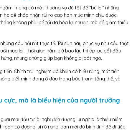
 ngầm: mong có một thương vụ đủ tốt để “bù lại” những
n họ dễ chấp nhận rủi ro cao hơn mức mình chịu được.
thống không phải để tối đa hóa lợi nhuận, mà để giảm thiểu
những câu hỏi rất thực tế. Tài sản này phục vụ nhu cầu thật
người mua lại. Thời gian nắm giữ bao lâu thì áp lực bắt đầu
 hứng, nhưng chúng giúp bạn không bị bất ngờ.
tiền. Chính trải nghiệm đó khiến cô hiểu rằng, mất tiền
hông biết mình đang ở đâu trong bức tranh tổng thể, và
u cực, mà là biểu hiện của người trưởng
ười mới đầu tư là: nghĩ đến đường lui nghĩa là thiếu niềm
hi bạn có đường lui rõ ràng, bạn mới đủ bình tĩnh để đi tiếp.