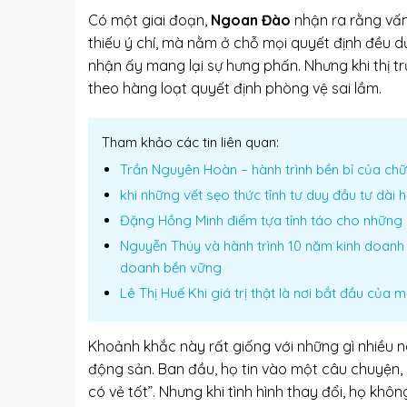
Có một giai đoạn,
Ngoan Đào
nhận ra rằng vấ
thiếu ý chí, mà nằm ở chỗ mọi quyết định đều d
nhận ấy mang lại sự hưng phấn. Nhưng khi thị t
theo hàng loạt quyết định phòng vệ sai lầm.
Tham khảo các tin liên quan:
Trần Nguyên Hoàn – hành trình bền bỉ của chữ 
khi những vết sẹo thức tỉnh tư duy đầu tư dài h
Đặng Hồng Minh điểm tựa tỉnh táo cho những 
Nguyễn Thúy và hành trình 10 năm kinh doanh 
doanh bền vững
Lê Thị Huế Khi giá trị thật là nơi bắt đầu của 
Khoảnh khắc này rất giống với những gì nhiều 
động sản. Ban đầu, họ tin vào một câu chuyện, 
có vẻ tốt”. Nhưng khi tình hình thay đổi, họ khô