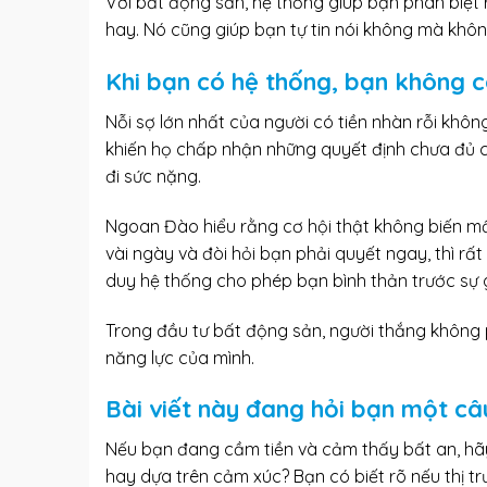
Với bất động sản, hệ thống giúp bạn phân biệt 
hay. Nó cũng giúp bạn tự tin nói không mà không 
Khi bạn có hệ thống, bạn không c
Nỗi sợ lớn nhất của người có tiền nhàn rỗi không
khiến họ chấp nhận những quyết định chưa đủ ch
đi sức nặng.
Ngoan Đào hiểu rằng cơ hội thật không biến mất
vài ngày và đòi hỏi bạn phải quyết ngay, thì rấ
duy hệ thống cho phép bạn bình thản trước sự 
Trong đầu tư bất động sản, người thắng không 
năng lực của mình.
Bài viết này đang hỏi bạn một câ
Nếu bạn đang cầm tiền và cảm thấy bất an, hãy 
hay dựa trên cảm xúc? Bạn có biết rõ nếu thị t