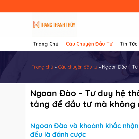
Skip
to
content
Trang Chủ
Câu Chuyện Đầu Tư
Tin Tức
Trang chủ
»
Câu chuyện đầu tư
»
Ngoan Đào – Tư d
Ngoan Đào – Tư duy hệ thố
tảng để đầu tư mà không
Ngoan Đào và khoảnh khắc nhận r
đều là đánh cược