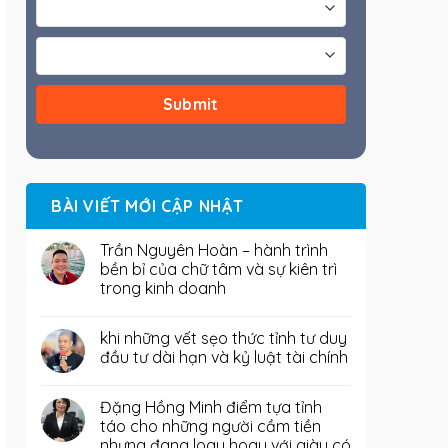
BÀI VIẾT MỚI CẬP NHẬT
Trần Nguyên Hoàn – hành trình
bền bỉ của chữ tâm và sự kiên trì
trong kinh doanh
khi những vết sẹo thức tỉnh tư duy
đầu tư dài hạn và kỷ luật tài chính
Đặng Hồng Minh điểm tựa tỉnh
táo cho những người cầm tiền
nhưng đang loay hoay với giàu có