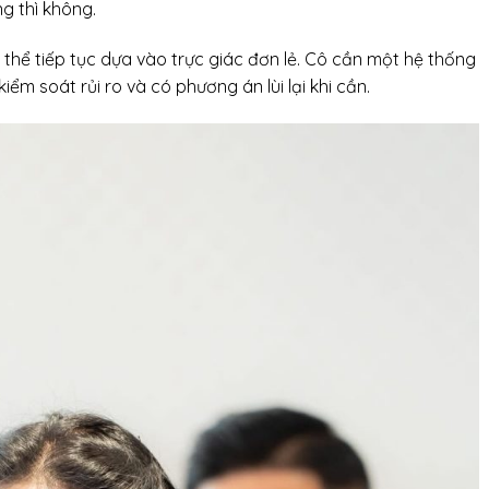
g thì không.
thể tiếp tục dựa vào trực giác đơn lẻ. Cô cần một hệ thống
kiểm soát rủi ro và có phương án lùi lại khi cần.