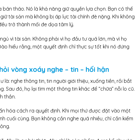
à bán tháo. Nó là khả năng giữ quyền lựa chọn. Bạn có thể
giữ tài sản mà không bị áp lực tài chính đè nặng. Khi không
đều trở thành mối đe dọa tâm lý.
gủ vì tài sản. Không phải vì họ đầu tư quá lớn, mà vì họ
o hiểu rằng, một quyết định chỉ thực sự tốt khi nó đứng
ỏi vòng xoáy nghe – tin – hối hận
là: nghe thông tin, tin người giới thiệu, xuống tiền, rồi bắt
g. Sau đó, họ lại tìm một thông tin khác để “chữa” nỗi lo cũ.
h thần.
 hóa cách ra quyết định. Khi mọi thứ được đặt vào một
nh cuối cùng. Bạn không cần nghe quá nhiều, chỉ cần kiểm
hông.