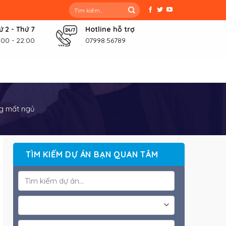
Tìm
kiếm:
ứ 2 - Thứ 7
Hotline hỗ trợ
:00 - 22:00
07998.56789
ng mất ngủ
TÌM KIẾM DỰ ÁN BẠN QUAN TÂM