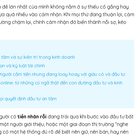
n đề lớn nhất của mình không nằm ở sự thiếu cố gắng hay
ựa quá nhiều vào cảm nhận. Khi mọi thứ đang thuận lợi, cảm
rường chậm lại, chính cảm nhận đó biến thành nỗi sợ, kéo
tâm và sự kiên trì trong kinh doanh
ạn và kỷ luật tài chính
người cầm tiền nhưng đang loay hoay với giàu có và đầu tư
online: từ những cú ngã thật đến con đường đầu tư và kinh
mọi quyết định đầu tư an tâm
người có
tiền nhàn rỗi
đang trải qua khi bước vào đầu tư bất
một người giới thiệu, hoặc một giai đoạn thị trường “nghe
ng có một hệ thống đủ rõ để biết nên giữ, nên bán, hay nên