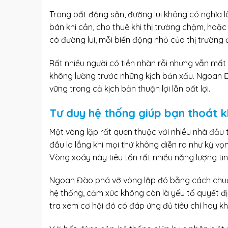
Trong bất động sản, đường lui không có nghĩa l
bán khi cần, cho thuê khi thị trường chậm, hoặc 
có đường lui, mỗi biến động nhỏ của thị trường 
Rất nhiều người có tiền nhàn rỗi nhưng vẫn mất n
không lường trước những kịch bản xấu. Ngoan Đà
vững trong cả kịch bản thuận lợi lẫn bất lợi.
Tư duy hệ thống giúp bạn thoát kh
Một vòng lặp rất quen thuộc với nhiều nhà đầu tư 
đầu lo lắng khi mọi thứ không diễn ra như kỳ vọn
Vòng xoáy này tiêu tốn rất nhiều năng lượng tin
Ngoan Đào phá vỡ vòng lặp đó bằng cách chuẩn
hệ thống, cảm xúc không còn là yếu tố quyết đị
tra xem cơ hội đó có đáp ứng đủ tiêu chí hay k