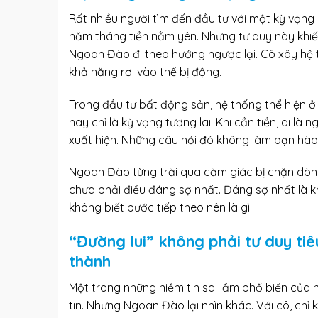
Rất nhiều người tìm đến đầu tư với một kỳ vọng
năm tháng tiền nằm yên. Nhưng tư duy này khiế
Ngoan Đào đi theo hướng ngược lại. Cô xây hệ 
khả năng rơi vào thế bị động.
Trong đầu tư bất động sản, hệ thống thể hiện ở 
hay chỉ là kỳ vọng tương lai. Khi cần tiền, ai là 
xuất hiện. Những câu hỏi đó không làm bạn hào
Ngoan Đào từng trải qua cảm giác bị chặn dòng 
chưa phải điều đáng sợ nhất. Đáng sợ nhất là k
không biết bước tiếp theo nên là gì.
“Đường lui” không phải tư duy tiê
thành
Một trong những niềm tin sai lầm phổ biến của ng
tin. Nhưng Ngoan Đào lại nhìn khác. Với cô, chỉ k