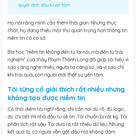
quyết định đầu tư an tâm
Họ nói rằng mình cần thêm thời gian. Nhưng thực
chất, họ đang thiếu một thứ quan trọng hơn thông tin:
niềm tin có cơ sở.
Bài học “niềm tin không đến từ lời nói, mà đến từ trải
nghiệm” của thầy Phạm Thành Long đã giúp tôi hiểu vì
sao càng nghe nhiều, người ta càng sợ, và vì sao chỉ
khi trải qua, con người mới thật sự yên tâm.
Tôi từng cố giải thích rất nhiều nhưng
không tạo được niềm tin
Có thời điểm tôi nghĩ rằng, chỉ cần nói đủ rõ, đủ logic,
đủ chi tiết thì nhà đầu tư sẽ tin. Tôi chuẩn bị rất kỹ. Tôi
phân tích rất sâu. Tôi đưa ra rất nhiều dữ liệu. Nhưng
kết quả là, có người vẫn gật đầu mà không dám