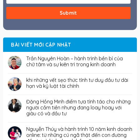
BÀI VIẾT MỚI CẬP NHẬT
Trần Nguyên Hoàn – hành trình bền bỉ của
chữ tâm và sự kiên trì trong kinh doanh
khi những vết sẹo thức tỉnh tư duy đầu tư dài
hạn và kỷ luật tài chính
Đặng Hồng Minh điểm tựa tỉnh táo cho những
người cầm tiền nhưng đang loay hoay với
giàu có và đầu tư
Nguyễn Thúy và hành trình 10 năm kinh doanh
online: từ những cú ngã thật đến con đường