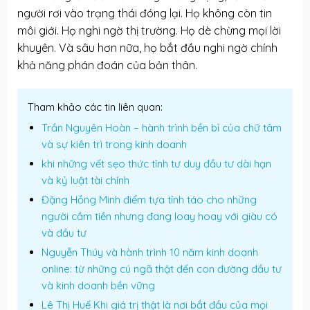
người rơi vào trạng thái đóng lại. Họ không còn tin
môi giới. Họ nghi ngờ thị trường. Họ dè chừng mọi lời
khuyên. Và sâu hơn nữa, họ bắt đầu nghi ngờ chính
khả năng phán đoán của bản thân.
Tham khảo các tin liên quan:
Trần Nguyên Hoàn – hành trình bền bỉ của chữ tâm
và sự kiên trì trong kinh doanh
khi những vết sẹo thức tỉnh tư duy đầu tư dài hạn
và kỷ luật tài chính
Đặng Hồng Minh điểm tựa tỉnh táo cho những
người cầm tiền nhưng đang loay hoay với giàu có
và đầu tư
Nguyễn Thúy và hành trình 10 năm kinh doanh
online: từ những cú ngã thật đến con đường đầu tư
và kinh doanh bền vững
Lê Thị Huế Khi giá trị thật là nơi bắt đầu của mọi