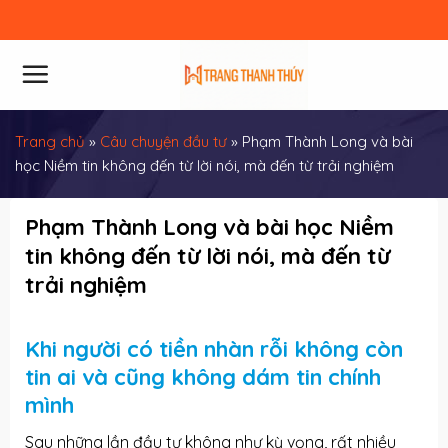
Skip
to
content
Trang chủ
»
Câu chuyện đầu tư
»
Phạm Thành Long và bài
học Niềm tin không đến từ lời nói, mà đến từ trải nghiệm
Phạm Thành Long và bài học Niềm
tin không đến từ lời nói, mà đến từ
trải nghiệm
Khi người có tiền nhàn rỗi không còn
tin ai và cũng không dám tin chính
mình
Sau những lần đầu tư không như kỳ vọng, rất nhiều