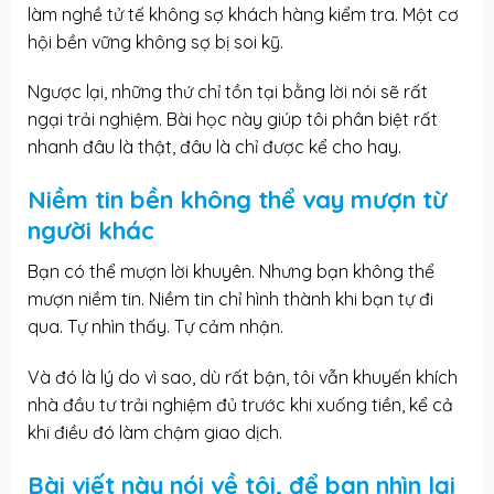
làm nghề tử tế không sợ khách hàng kiểm tra. Một cơ
hội bền vững không sợ bị soi kỹ.
Ngược lại, những thứ chỉ tồn tại bằng lời nói sẽ rất
ngại trải nghiệm. Bài học này giúp tôi phân biệt rất
nhanh đâu là thật, đâu là chỉ được kể cho hay.
Niềm tin bền không thể vay mượn từ
người khác
Bạn có thể mượn lời khuyên. Nhưng bạn không thể
mượn niềm tin. Niềm tin chỉ hình thành khi bạn tự đi
qua. Tự nhìn thấy. Tự cảm nhận.
Và đó là lý do vì sao, dù rất bận, tôi vẫn khuyến khích
nhà
đầu tư trải nghiệm
đủ trước khi xuống tiền, kể cả
khi điều đó làm chậm giao dịch.
Bài viết này nói về tôi, để bạn nhìn lại