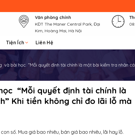
Văn phòng chính
Th
KĐT The Maner Central Park, Đại
08
Kim, Hoàng Mai, Hà Nội
Tiện Ích
Liên Hệ
à bài học “Mỗi quyết định tài chính là một bài kiểm tra nhân các
c “Mỗi quyết định tài chính là
” Khi tiền không chỉ đo lãi lỗ mà
con số. Mua giá bao nhiêu, bán giá bao nhiêu, lãi hay lỗ.