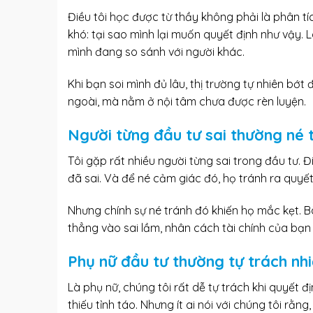
Điều tôi học được từ thầy không phải là phân tíc
khó: tại sao mình lại muốn quyết định như vậy. L
mình đang so sánh với người khác.
Khi bạn soi mình đủ lâu, thị trường tự nhiên bớt
ngoài, mà nằm ở nội tâm chưa được rèn luyện.
Người từng đầu tư sai thường né 
Tôi gặp rất nhiều người từng sai trong đầu tư. 
đã sai. Và để né cảm giác đó, họ tránh ra quyết đ
Nhưng chính sự né tránh đó khiến họ mắc kẹt. Bà
thẳng vào sai lầm, nhân cách tài chính của bạn
Phụ nữ đầu tư thường tự trách nhi
Là phụ nữ, chúng tôi rất dễ tự trách khi quyết địn
thiếu tỉnh táo. Nhưng ít ai nói với chúng tôi rằ