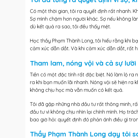
Có một thời gian, tôi ra quyết định rất nhanh. Khô
Sợ mình chậm hơn người khác. Sợ nếu không làm
dù kết quả ra sao, tôi đều thấy mệt.
Học thầy Phạm Thành Long, tôi hiểu rằng khi bạ
cảm xúc dẫn dắt. Và khi cảm xúc dẫn dắt, rất h
Tham lam, nóng vội và cả sự lười 
Tiền có một đặc tính rất đặc biệt. Nó làm lộ ra
ra khi bạn muốn lãi nhanh. Nóng vội sẽ hiện ra k
không chịu học mà vẫn muốn có kết quả.
Tôi đã gặp những
nhà đầu tư rất thông minh
, r
đầu tư vì không chịu nhìn lại chính mình. Họ trác
bao giờ hỏi: quyết định đó phản ánh điều gì tron
Thầy Phạm Thành Long dạy tôi soi