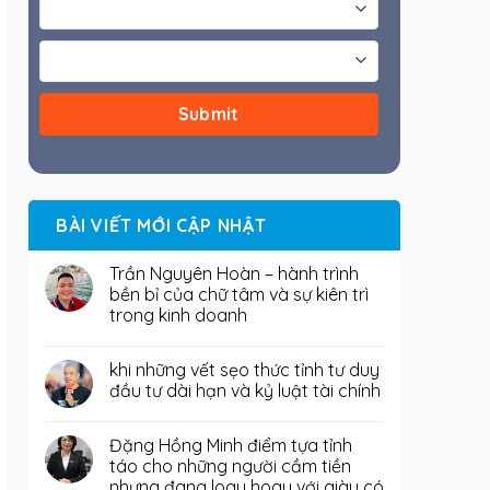
BÀI VIẾT MỚI CẬP NHẬT
Trần Nguyên Hoàn – hành trình
bền bỉ của chữ tâm và sự kiên trì
trong kinh doanh
khi những vết sẹo thức tỉnh tư duy
đầu tư dài hạn và kỷ luật tài chính
Đặng Hồng Minh điểm tựa tỉnh
táo cho những người cầm tiền
nhưng đang loay hoay với giàu có