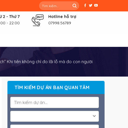
Tìm
kiếm:
ứ 2 - Thứ 7
Hotline hỗ trợ
:00 - 22:00
07998.56789
h” Khi tiền không chỉ đo lãi lỗ mà đo con người
TÌM KIẾM DỰ ÁN BẠN QUAN TÂM