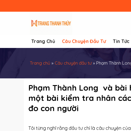
Skip
to
content
Trang Chủ
Câu Chuyện Đầu Tư
Tin Tức
Trang chủ
»
Câu chuyện đầu tư
»
Phạm Thành Long v
Phạm Thành Long và bài họ
một bài kiểm tra nhân cách
đo con người
Tôi từng nghĩ rằng đầu tư chỉ là câu chuyện của 