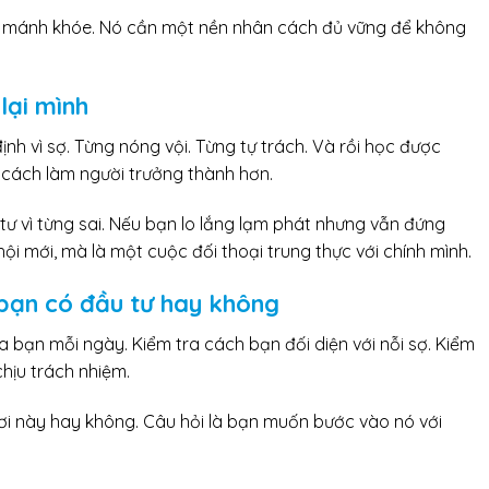
u mánh khóe. Nó cần một nền nhân cách đủ vững để không
 lại mình
định vì sợ. Từng nóng vội. Từng tự trách. Và rồi học được
i cách làm người trưởng thành hơn.
tư vì từng sai. Nếu bạn lo lắng lạm phát nhưng vẫn đứng
ội mới, mà là một cuộc đối thoại trung thực với chính mình.
ù bạn có đầu tư hay không
a bạn mỗi ngày. Kiểm tra cách bạn đối diện với nỗi sợ. Kiểm
hịu trách nhiệm.
ơi này hay không. Câu hỏi là bạn muốn bước vào nó với