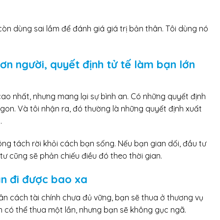
 còn dùng sai lầm để đánh giá giá trị bản thân. Tôi dùng nó
n người, quyết định tử tế làm bạn lớn
ao nhất, nhưng mang lại sự bình an. Có những quyết định
ngon. Và tôi nhận ra, đó thường là những quyết định xuất
.
ng tách rời khỏi cách bạn sống. Nếu bạn gian dối, đầu tư
 tư cũng sẽ phản chiếu điều đó theo thời gian.
ạn đi được bao xa
n cách tài chính chưa đủ vững, bạn sẽ thua ở thương vụ
ạn có thể thua một lần, nhưng bạn sẽ không gục ngã.