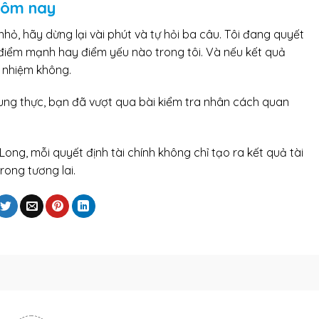
hôm nay
 nhỏ, hãy dừng lại vài phút và tự hỏi ba câu. Tôi đang quyết
h điểm mạnh hay điểm yếu nào trong tôi. Và nếu kết quả
h nhiệm không.
rung thực, bạn đã vượt qua bài kiểm tra nhân cách quan
Long, mỗi quyết định tài chính không chỉ tạo ra kết quả tài
ong tương lai.