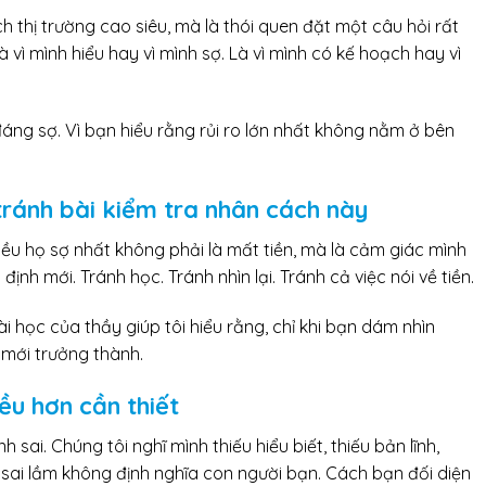
h thị trường cao siêu, mà là thói quen đặt một câu hỏi rất
à vì mình hiểu hay vì mình sợ. Là vì mình có kế hoạch hay vì
 đáng sợ. Vì bạn hiểu rằng rủi ro lớn nhất không nằm ở bên
tránh bài kiểm tra nhân cách này
Điều họ sợ nhất không phải là mất tiền, mà là cảm giác mình
ịnh mới. Tránh học. Tránh nhìn lại. Tránh cả việc nói về tiền.
i học của thầy giúp tôi hiểu rằng, chỉ khi bạn dám nhìn
 mới trưởng thành.
ều hơn cần thiết
h sai. Chúng tôi nghĩ mình thiếu hiểu biết, thiếu bản lĩnh,
ng, sai lầm không định nghĩa con người bạn. Cách bạn đối diện