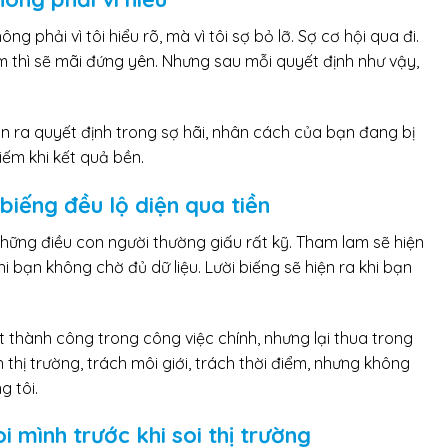
ng phải vì tôi hiểu rõ, mà vì tôi sợ bỏ lỡ. Sợ cơ hội qua đi.
 thì sẽ mãi đứng yên. Nhưng sau mỗi quyết định như vậy,
n ra quyết định trong sợ hãi, nhân cách của bạn đang bị
iếm khi kết quả bền.
biếng đều lộ diện qua tiền
 những điều con người thường giấu rất kỹ. Tham lam sẽ hiện
hi bạn không chờ đủ dữ liệu. Lười biếng sẽ hiện ra khi bạn
ất thành công trong công việc chính, nhưng lại thua trong
h thị trường, trách môi giới, trách thời điểm, nhưng không
g tôi.
 mình trước khi soi thị trường