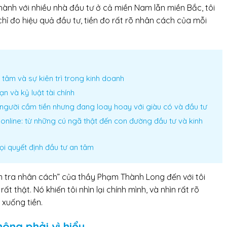
ành với nhiều nhà đầu tư ở cả miền Nam lẫn miền Bắc, tôi
hỉ đo hiệu quả đầu tư, tiền đo rất rõ nhân cách của mỗi
tâm và sự kiên trì trong kinh doanh
ạn và kỷ luật tài chính
người cầm tiền nhưng đang loay hoay với giàu có và đầu tư
online: từ những cú ngã thật đến con đường đầu tư và kinh
mọi quyết định đầu tư an tâm
iểm tra nhân cách” của thầy Phạm Thành Long đến với tôi
thật. Nó khiến tôi nhìn lại chính mình, và nhìn rất rõ
 xuống tiền.
hông phải vì hiểu