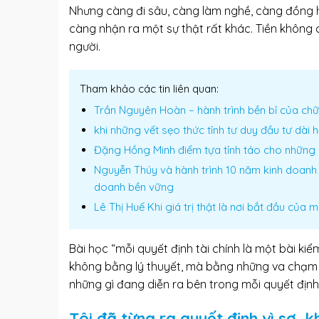
Nhưng càng đi sâu, càng làm nghề, càng đồng h
càng nhận ra một sự thật rất khác. Tiền không c
người.
Tham khảo các tin liên quan:
Trần Nguyên Hoàn – hành trình bền bỉ của chữ 
khi những vết sẹo thức tỉnh tư duy đầu tư dài h
Đặng Hồng Minh điểm tựa tỉnh táo cho những 
Nguyễn Thúy và hành trình 10 năm kinh doanh 
doanh bền vững
Lê Thị Huế Khi giá trị thật là nơi bắt đầu của 
Bài học “mỗi quyết định tài chính là một bài k
không bằng lý thuyết, mà bằng những va chạm rất 
những gì đang diễn ra bên trong mỗi quyết định
Tôi đã từng ra quyết định vì sợ, k