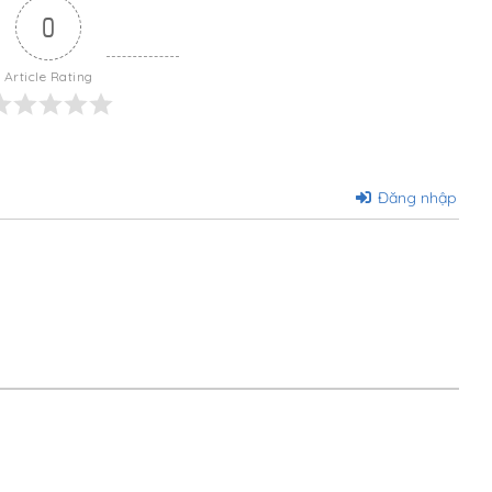
0
Article Rating
Đăng nhập