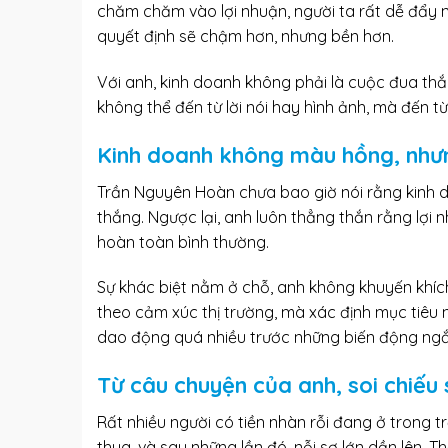
chăm chăm vào lợi nhuận, người ta rất dễ đẩy ng
quyết định sẽ chậm hơn, nhưng bền hơn.
Với anh, kinh doanh không phải là cuộc đua thắn
không thể đến từ lời nói hay hình ảnh, mà đến t
Kinh doanh không màu hồng, nhưn
Trần Nguyên Hoàn chưa bao giờ nói rằng kinh d
thắng. Ngược lại, anh luôn thẳng thắn rằng lợi nh
hoàn toàn bình thường.
Sự khác biệt nằm ở chỗ, anh không khuyến khích 
theo cảm xúc thị trường, mà xác định mục tiêu n
dao động quá nhiều trước những biến động ngắ
Từ câu chuyện của anh, soi chiếu
Rất nhiều người có tiền nhàn rỗi đang ở trong t
thua, và sau những lần đó, nỗi sợ lớn dần lên. 