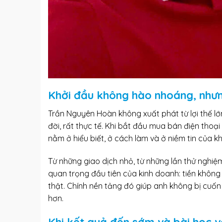
Khởi đầu không hào nhoáng, nhưn
Trần Nguyên Hoàn không xuất phát từ lợi thế lớ
đời, rất thực tế. Khi bắt đầu mua bán điện thoạ
nằm ở hiểu biết, ở cách làm và ở niềm tin của k
Từ những giao dịch nhỏ, từ những lần thử nghiệ
quan trọng đầu tiên của kinh doanh: tiền không 
thật. Chính nền tảng đó giúp anh không bị cuốn
hơn.
Khi kết quả đến sớm và bài học về