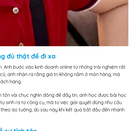
g đủ thật để đi xa
n. Anh bước vào kinh doanh online từ những trải nghiệm rất
i cũ, anh nhận ra rằng giá trị không nằm ở món hàng, mà
hách hàng.
m tốn vài chục nghìn đồng để đẩy tin, anh học được bài học
tự sinh ra từ công cụ, mà từ việc giải quyết đúng nhu cầu
 theo ảo tưởng, dù sau này khi kết quả bắt đầu đến nhanh
 sự tỉnh táo