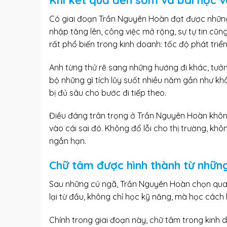
Có giai đoạn Trần Nguyên Hoàn đạt được những
nhập tăng lên, công việc mở rộng, sự tự tin cũn
rất phổ biến trong kinh doanh: tốc độ phát triển
Anh từng thử rẽ sang những hướng đi khác, tưởng
bộ những gì tích lũy suốt nhiều năm gần như khô
bị đủ sâu cho bước đi tiếp theo.
Điều đáng trân trọng ở Trần Nguyên Hoàn không
vào cái sai đó. Không đổ lỗi cho thị trường, kh
ngắn hạn.
Chữ tâm được hình thành từ nhữn
Sau những cú ngã, Trần Nguyên Hoàn chọn quay
lại từ đầu, không chỉ học kỹ năng, mà học cách 
Chính trong giai đoạn này, chữ tâm trong kinh d