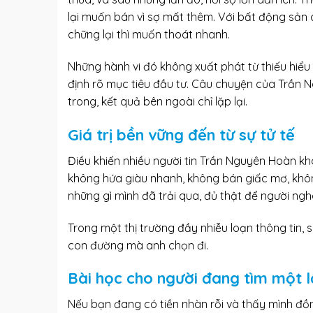
lại muốn bán vì sợ mất thêm. Với bất động sản c
chững lại thì muốn thoát nhanh.
Những hành vi đó không xuất phát từ thiếu hiểu
định rõ mục tiêu đầu tư. Câu chuyện của Trần 
trong, kết quả bên ngoài chỉ lặp lại.
Giá trị bền vững đến từ sự tử tế
Điều khiến nhiều người tin Trần Nguyên Hoàn kh
không hứa giàu nhanh, không bán giấc mơ, khôn
những gì mình đã trải qua, đủ thật để người ng
Trong một thị trường đầy nhiễu loạn thông tin, s
con đường mà anh chọn đi.
Bài học cho người đang tìm một l
Nếu bạn đang có tiền nhàn rỗi và thấy mình đồ