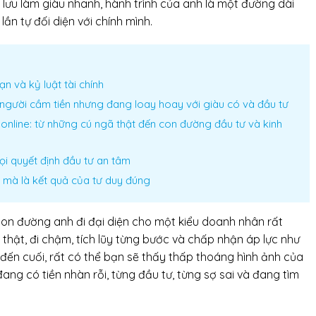
lưu làm giàu nhanh, hành trình của anh là một đường dài
lần tự đối diện với chính mình.
ạn và kỷ luật tài chính
người cầm tiền nhưng đang loay hoay với giàu có và đầu tư
online: từ những cú ngã thật đến con đường đầu tư và kinh
mọi quyết định đầu tư an tâm
mà là kết quả của tư duy đúng
con đường anh đi đại diện cho một kiểu doanh nhân rất
thật, đi chậm, tích lũy từng bước và chấp nhận áp lực như
đến cuối, rất có thể bạn sẽ thấy thấp thoáng hình ảnh của
ang có tiền nhàn rỗi, từng đầu tư, từng sợ sai và đang tìm