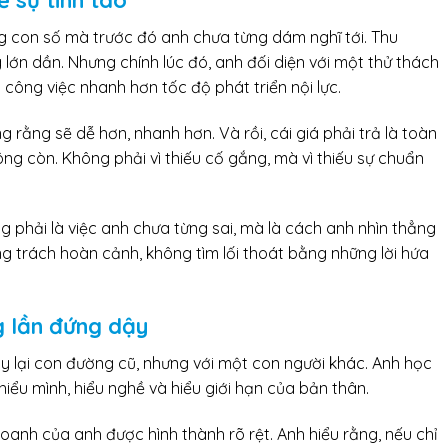
 con số mà trước đó anh chưa từng dám nghĩ tới. Thu
g lớn dần. Nhưng chính lúc đó, anh đối diện với một thử thách
 công việc nhanh hơn tốc độ phát triển nội lực.
 rằng sẽ dễ hơn, nhanh hơn. Và rồi, cái giá phải trả là toàn
ng còn. Không phải vì thiếu cố gắng, mà vì thiếu sự chuẩn
 phải là việc anh chưa từng sai, mà là cách anh nhìn thẳng
ông trách hoàn cảnh, không tìm lối thoát bằng những lời hứa
g lần đứng dậy
 lại con đường cũ, nhưng với một con người khác. Anh học
hiểu mình, hiểu nghề và hiểu giới hạn của bản thân.
oanh của anh được hình thành rõ rệt. Anh hiểu rằng, nếu chỉ