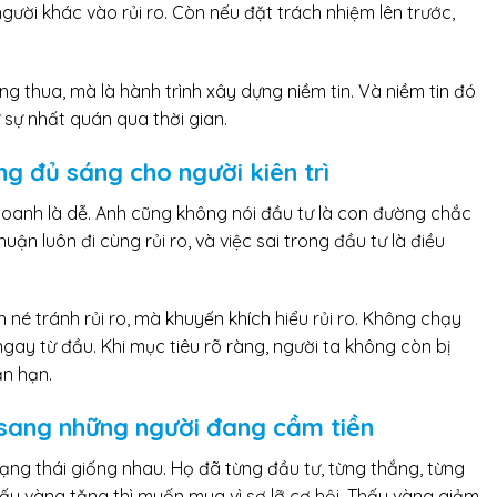
ười khác vào rủi ro. Còn nếu đặt trách nhiệm lên trước,
g thua, mà là hành trình xây dựng niềm tin. Và niềm tin đó
ừ sự nhất quán qua thời gian.
g đủ sáng cho người kiên trì
oanh là dễ. Anh cũng không nói đầu tư là con đường chắc
uận luôn đi cùng rủi ro, và việc sai trong đầu tư là điều
né tránh rủi ro, mà khuyến khích hiểu rủi ro. Không chạy
gay từ đầu. Khi mục tiêu rõ ràng, người ta không còn bị
n hạn.
 sang những người đang cầm tiền
rạng thái giống nhau. Họ đã từng đầu tư, từng thắng, từng
Thấy vàng tăng thì muốn mua vì sợ lỡ cơ hội. Thấy vàng giảm