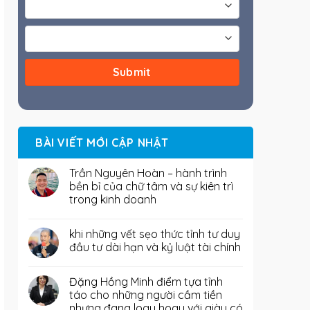
BÀI VIẾT MỚI CẬP NHẬT
Trần Nguyên Hoàn – hành trình
bền bỉ của chữ tâm và sự kiên trì
trong kinh doanh
khi những vết sẹo thức tỉnh tư duy
đầu tư dài hạn và kỷ luật tài chính
Đặng Hồng Minh điểm tựa tỉnh
táo cho những người cầm tiền
nhưng đang loay hoay với giàu có