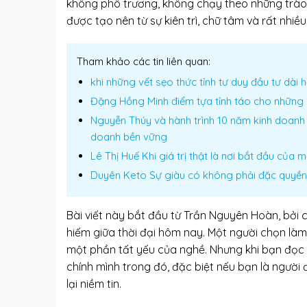
không phô trương, không chạy theo những trào 
được tạo nên từ sự kiên trì, chữ tâm và rất nhiều 
Tham khảo các tin liên quan:
khi những vết sẹo thức tỉnh tư duy đầu tư dài h
Đặng Hồng Minh điểm tựa tỉnh táo cho những 
Nguyễn Thúy và hành trình 10 năm kinh doanh 
doanh bền vững
Lê Thị Huế Khi giá trị thật là nơi bắt đầu của 
Duyên Keto Sự giàu có không phải đặc quyền 
Bài viết này bắt đầu từ Trần Nguyên Hoàn, bởi 
hiếm giữa thời đại hôm nay. Một người chọn làm 
một phần tất yếu của nghề. Nhưng khi bạn đọc 
chính mình trong đó, đặc biệt nếu bạn là người đ
lại niềm tin.