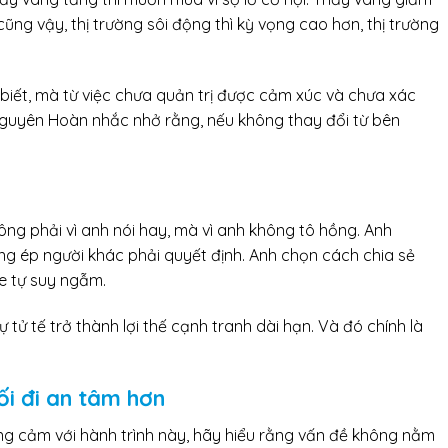
ũng vậy, thị trường sôi động thì kỳ vọng cao hơn, thị trường
 biết, mà từ việc chưa quản trị được cảm xúc và chưa xác
Nguyên Hoàn nhắc nhở rằng, nếu không thay đổi từ bên
ông phải vì anh nói hay, mà vì anh không tô hồng. Anh
g ép người khác phải quyết định. Anh chọn cách chia sẻ
he tự suy ngẫm.
ự tử tế trở thành lợi thế cạnh tranh dài hạn. Và đó chính là
ối đi an tâm hơn
ng cảm với hành trình này, hãy hiểu rằng vấn đề không nằm