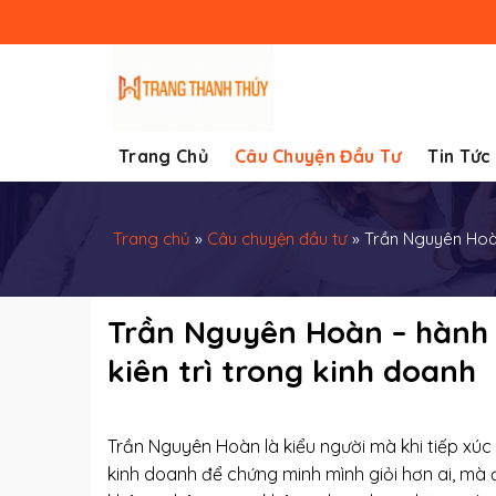
Skip
to
content
Trang Chủ
Câu Chuyện Đầu Tư
Tin Tức
Trang chủ
»
Câu chuyện đầu tư
»
Trần Nguyên Hoàn
Trần Nguyên Hoàn – hành t
kiên trì trong kinh doanh
Trần Nguyên Hoàn là kiểu người mà khi tiếp xúc
kinh doanh để chứng minh mình giỏi hơn ai, mà đ