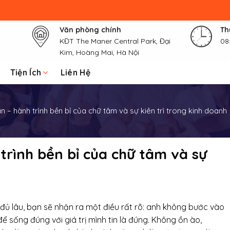
Văn phòng chính
Th
KĐT The Maner Central Park, Đại
08
Kim, Hoàng Mai, Hà Nội
Tiện Ích
Liên Hệ
 – hành trình bền bỉ của chữ tâm và sự kiên trì trong kinh doanh
rình bền bỉ của chữ tâm và sự
 đủ lâu, bạn sẽ nhận ra một điều rất rõ: anh không bước vào
ể sống đúng với giá trị mình tin là đúng. Không ồn ào,