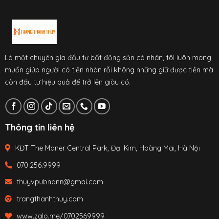
Là một chuyên gia đầu tư bất động sản cá nhân, tôi luôn mong
muốn giúp người có tiền nhàn rỗi không những giữ được tiền mà
còn đầu tư hiệu quả để trở lên giàu có.
Thông tin liên hệ
KĐT The Maner Central Park, Đại Kim, Hoàng Mai, Hà Nội
070.256.9999
thuyvpubndnn@gmai.com
trangthanhthuy.com
www.zalo.me/0702569999