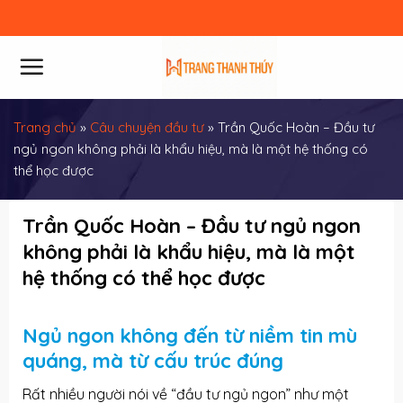
Skip
to
content
Trang chủ
»
Câu chuyện đầu tư
»
Trần Quốc Hoàn – Đầu tư
ngủ ngon không phải là khẩu hiệu, mà là một hệ thống có
thể học được
Trần Quốc Hoàn – Đầu tư ngủ ngon
không phải là khẩu hiệu, mà là một
hệ thống có thể học được
Ng
ủ ngon không đến từ niềm tin mù
quáng, mà từ cấu trúc đúng
Rất nhiều người nói về “đầu tư ngủ ngon” như một