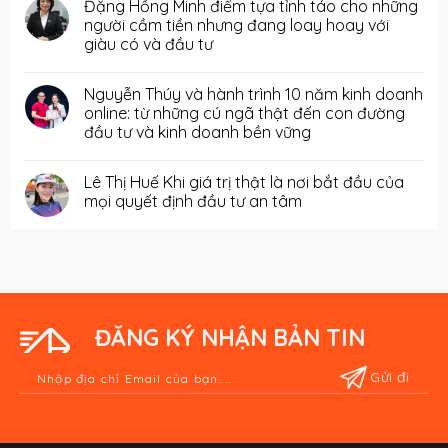
Đặng Hồng Minh điểm tựa tỉnh táo cho những
người cầm tiền nhưng đang loay hoay với
giàu có và đầu tư
Nguyễn Thúy và hành trình 10 năm kinh doanh
online: từ những cú ngã thật đến con đường
đầu tư và kinh doanh bền vững
Lê Thị Huế Khi giá trị thật là nơi bắt đầu của
mọi quyết định đầu tư an tâm
ĐĂNG KÝ NHẬN BẢN TIN