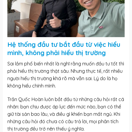
Hệ thống đầu tư bắt đầu từ việc hiểu
mình, không phải hiểu thị trường
Sai lầm phổ biến nhất là nghĩ rằng muốn đầu tư tốt thì
phải hiểu thị trường thật sâu. Nhưng thực tế, rất nhiều
người hiểu thị trường khá rõ mà vẫn sai. Lý do là họ
không hiểu chính mình.
Trần Quốc Hoàn luôn bắt đầu từ những câu hỏi rất cá
nhân: bạn chịu được áp lực đến mức nào, bạn có thể
giữ tài sản bao lâu, và điều gì khiến bạn mất ngủ. Khi
những câu hỏi đó chưa có câu trả lời, mọi phân tích
thị trường đều trở nên thiếu ý nghĩa.