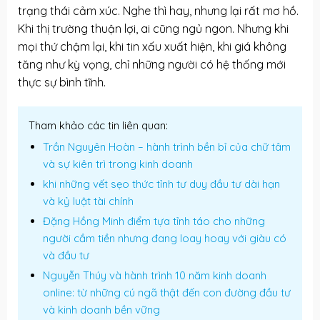
trạng thái cảm xúc. Nghe thì hay, nhưng lại rất mơ hồ.
Khi thị trường thuận lợi, ai cũng ngủ ngon. Nhưng khi
mọi thứ chậm lại, khi tin xấu xuất hiện, khi giá không
tăng như kỳ vọng, chỉ những người có hệ thống mới
thực sự bình tĩnh.
Tham khảo các tin liên quan:
Trần Nguyên Hoàn – hành trình bền bỉ của chữ tâm
và sự kiên trì trong kinh doanh
khi những vết sẹo thức tỉnh tư duy đầu tư dài hạn
và kỷ luật tài chính
Đặng Hồng Minh điểm tựa tỉnh táo cho những
người cầm tiền nhưng đang loay hoay với giàu có
và đầu tư
Nguyễn Thúy và hành trình 10 năm kinh doanh
online: từ những cú ngã thật đến con đường đầu tư
và kinh doanh bền vững