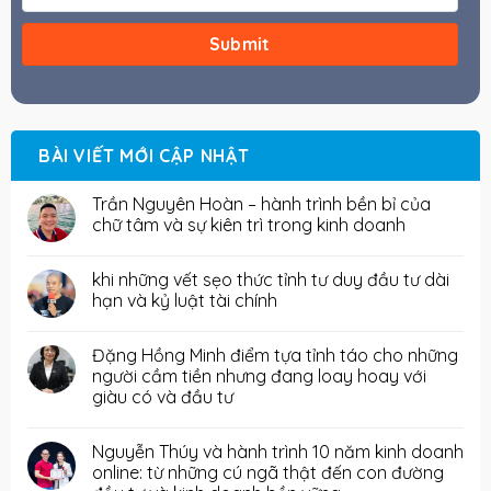
BÀI VIẾT MỚI CẬP NHẬT
Trần Nguyên Hoàn – hành trình bền bỉ của
chữ tâm và sự kiên trì trong kinh doanh
khi những vết sẹo thức tỉnh tư duy đầu tư dài
hạn và kỷ luật tài chính
Đặng Hồng Minh điểm tựa tỉnh táo cho những
người cầm tiền nhưng đang loay hoay với
giàu có và đầu tư
Nguyễn Thúy và hành trình 10 năm kinh doanh
online: từ những cú ngã thật đến con đường