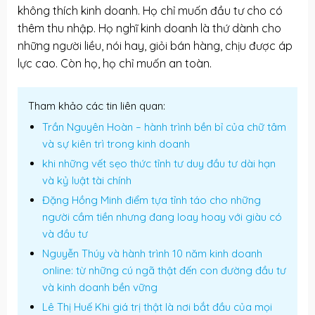
không thích kinh doanh. Họ chỉ muốn đầu tư cho có
thêm thu nhập. Họ nghĩ kinh doanh là thứ dành cho
những người liều, nói hay, giỏi bán hàng, chịu được áp
lực cao. Còn họ, họ chỉ muốn an toàn.
Tham khảo các tin liên quan:
Trần Nguyên Hoàn – hành trình bền bỉ của chữ tâm
và sự kiên trì trong kinh doanh
khi những vết sẹo thức tỉnh tư duy đầu tư dài hạn
và kỷ luật tài chính
Đặng Hồng Minh điểm tựa tỉnh táo cho những
người cầm tiền nhưng đang loay hoay với giàu có
và đầu tư
Nguyễn Thúy và hành trình 10 năm kinh doanh
online: từ những cú ngã thật đến con đường đầu tư
và kinh doanh bền vững
Lê Thị Huế Khi giá trị thật là nơi bắt đầu của mọi