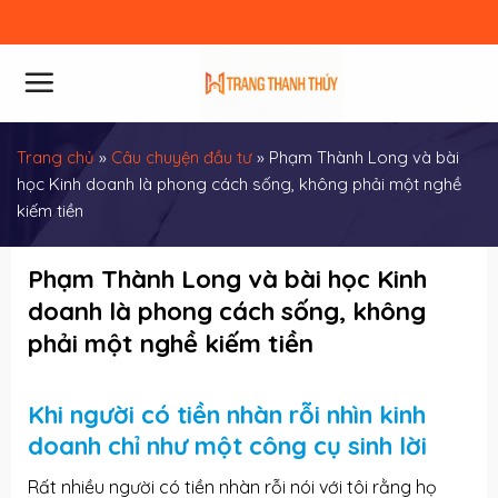
Skip
to
content
Trang chủ
»
Câu chuyện đầu tư
»
Phạm Thành Long và bài
học Kinh doanh là phong cách sống, không phải một nghề
kiếm tiền
Phạm Thành Long và bài học Kinh
doanh là phong cách sống, không
phải một nghề kiếm tiền
Khi người có tiền nhàn rỗi nhìn kinh
doanh chỉ như một công cụ sinh lời
Rất nhiều người có tiền nhàn rỗi nói với tôi rằng họ