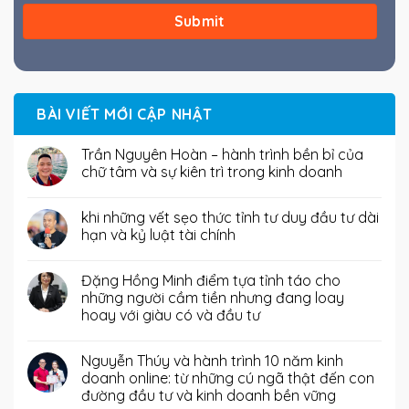
BÀI VIẾT MỚI CẬP NHẬT
Trần Nguyên Hoàn – hành trình bền bỉ của
chữ tâm và sự kiên trì trong kinh doanh
khi những vết sẹo thức tỉnh tư duy đầu tư dài
hạn và kỷ luật tài chính
Đặng Hồng Minh điểm tựa tỉnh táo cho
những người cầm tiền nhưng đang loay
hoay với giàu có và đầu tư
Nguyễn Thúy và hành trình 10 năm kinh
doanh online: từ những cú ngã thật đến con
đường đầu tư và kinh doanh bền vững