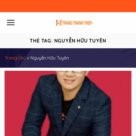
Skip
to
content
THẺ TAG:
NGUYỄN HỮU TUYÊN
Trang chủ
»
Nguyễn Hữu Tuyên