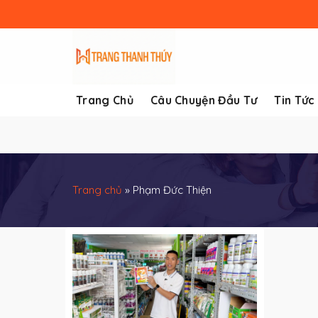
Skip
to
content
Trang Chủ
Câu Chuyện Đầu Tư
Tin Tức
Trang chủ
»
Phạm Đức Thiện