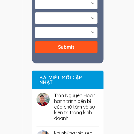
BÀI VIẾT MỚI CẬP
NHẬT
Trần Nguyên Hoàn –
hành trình bền bỉ
của chữ tâm và sự
kiên trì trong kinh
doanh
khi những vết sẹo