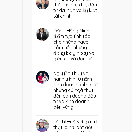
thức tỉnh tư duy đầu
tư dài hạn và kỷ luật
tài chính
Đặng Hồng Minh
điểm tựa tỉnh táo
cho những người
cầm tiền nhưng
đang loay hoay với
giàu có và đầu tư
Nguyễn Thúy và
hành trình 10 năm
kinh doanh online: từ
những cú ngã thật
đến con đường đầu
tư và kinh doanh
bền vững
Lê Thị Huế Khi giá trị
thật là nơi bắt đầu