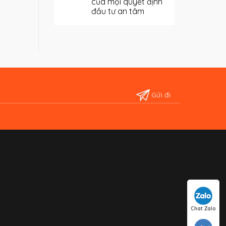
của mọi quyết định
đầu tư an tâm
Chat Zalo