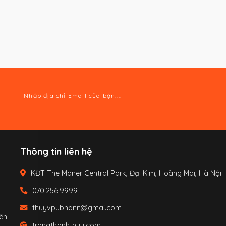
Thông tin liên hệ
KĐT The Maner Central Park, Đại Kim, Hoàng Mai, Hà Nội
070.256.9999
thuyvpubndnn@gmai.com
ên
trangthanhthuy.com