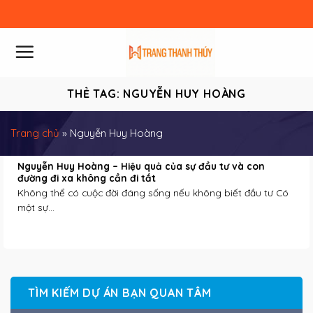
Skip
to
content
THẺ TAG:
NGUYỄN HUY HOÀNG
Trang chủ
»
Nguyễn Huy Hoàng
Nguyễn Huy Hoàng – Hiệu quả của sự đầu tư và con
đường đi xa không cần đi tắt
Không thể có cuộc đời đáng sống nếu không biết đầu tư Có
một sự...
TÌM KIẾM DỰ ÁN BẠN QUAN TÂM