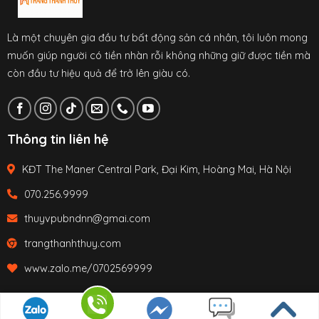
Là một chuyên gia đầu tư bất động sản cá nhân, tôi luôn mong
muốn giúp người có tiền nhàn rỗi không những giữ được tiền mà
còn đầu tư hiệu quả để trở lên giàu có.
Thông tin liên hệ
KĐT The Maner Central Park, Đại Kim, Hoàng Mai, Hà Nội
070.256.9999
thuyvpubndnn@gmai.com
trangthanhthuy.com
www.zalo.me/0702569999