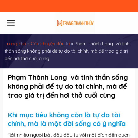
Skip
to
content
Trang chủ
»
Câu chuyện đầu tư
»
Phạm Thành Long và tinh
thần sống không phải để tự do tài chính, mà để trao giá trị
đến hơi thở cuối cùng
Phạm Thành Long và tinh thần sống
không phải để tự do tài chính, mà để
trao giá trị đến hơi thở cuối cùng
Khi mục tiêu không còn là tự do tài
chính, mà là một đời sống có ý nghĩa
Rất nhiều người bắt đầu đầu tư với một đích đến quen