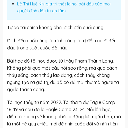
Lê Thị Huế Khi giá trị thật là nơi bắt đầu của mọi
quyết định đầu tư an tâm
Tự do tài chính không phải đích đến cuối cùng.
Đích đến cuối cùng là mình còn giá trị để trao đi đến
đâu trong suốt cuộc đời này.
Bài học đó tôi học được từ thầy Phạm Thành Long.
Không phải qua một câu nói sáo rỗng, mà qua cách
thầy sống, cách thầy lao động, cách thầy không
ngừng tạo ra giá trị, dù đã có đủ mọi thứ mà người ta
gọi là thành công.
Tôi học thầy từ năm 2022. Tôi tham dự Eagle Camp
18–19 và sau đó là Eagle Camp 23–24. Mỗi lần học,
điều tôi mang về không phải là động lực ngắn hạn, mà
là một hệ quy chiếu mới để nhìn cuộc đời và nhìn tiền