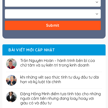
BÀI VIẾT MỚI CẬP NHẬT
Trần Nguyên Hoàn – hành trình bền bỉ của
chữ tâm và sự kiên trì trong kinh doanh
khi những vết sẹo thức tỉnh tư duy đầu tư dài
hạn và kỷ luật tài chính
Đặng Hồng Minh điểm tựa tỉnh táo cho những
người cầm tiền nhưng đang loay hoay với
giàu có và đầu tư