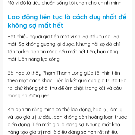
Mà vì đó là tiêu chuẩn sống tôi chọn cho chính mình.
Lao động liên tục là cách duy nhất để
không sợ mất hết
Rất nhiều người giữ tiền mặt vì sợ. Sợ đầu tư sai. Sợ
mất. Sợ không gượng lại được. Nhưng nỗi sợ đó chỉ
tồn tại khi bạn tin rằng nếu mất hết tiền, bạn cũng
mất luôn năng lực sống.
Bài học từ thầy Phạm Thành Long giúp tôi nhìn tiền
theo một cách khác. Tiền là kết quả của giá trị đã tạo
ra, chứ không phải thứ để ôm chặt trong két và cầu
mong nó đứng yên.
Khi bạn tin rằng mình có thể lao động, học lại, làm lại
và tạo giá trị từ đầu, bạn không còn hoảng loạn trước
biến động. Tiền mất giá là đáng sợ. Nhưng mất khả
năng tạo giá trị mới là điều đáng sợ hơn rất nhiều.