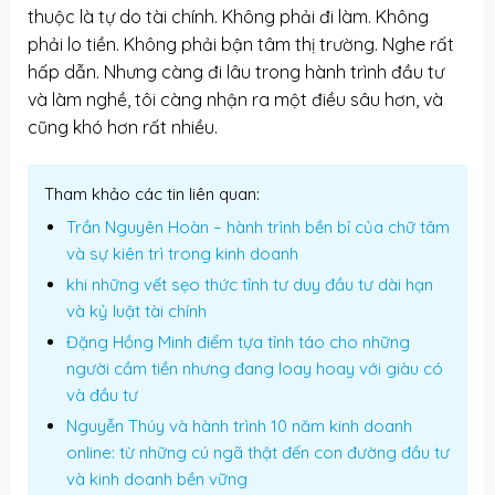
thuộc là tự do tài chính. Không phải đi làm. Không
phải lo tiền. Không phải bận tâm thị trường. Nghe rất
hấp dẫn. Nhưng càng đi lâu trong hành trình đầu tư
và làm nghề, tôi càng nhận ra một điều sâu hơn, và
cũng khó hơn rất nhiều.
Tham khảo các tin liên quan:
Trần Nguyên Hoàn – hành trình bền bỉ của chữ tâm
và sự kiên trì trong kinh doanh
khi những vết sẹo thức tỉnh tư duy đầu tư dài hạn
và kỷ luật tài chính
Đặng Hồng Minh điểm tựa tỉnh táo cho những
người cầm tiền nhưng đang loay hoay với giàu có
và đầu tư
Nguyễn Thúy và hành trình 10 năm kinh doanh
online: từ những cú ngã thật đến con đường đầu tư
và kinh doanh bền vững